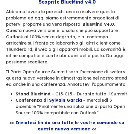
BlueMind, la chiave si chiama Outlook
. È il cl
diffuso, il più apprezzato e il suo utilizzo è cos
radicato nelle abitudini degli utenti che rimette
discussione minaccerebbe la pace sociale in a
Cambiare il sistema di posta, perché no. Camb
Outlook, mai!
Allora come riconciliare il bisogno di indipend
digitale delle organizzazioni con la soddisfazi
utenti finali?
Scoprite BlueMind v4.0
Abbiamo lavorato parecchi anni a risolvere qu
problema ed oggi siamo estremamente orgogli
potervi proporre una vera risposta:
BlueMind v