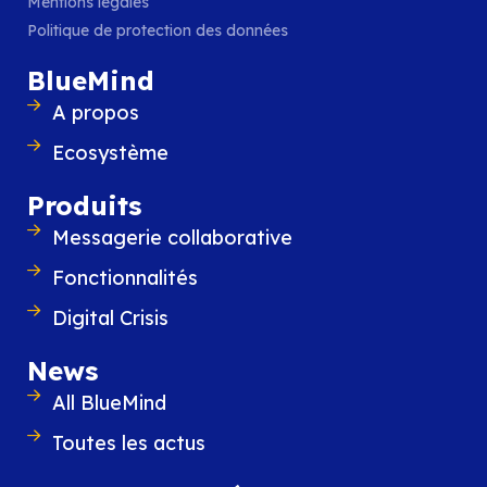
Mentions légales
Politique de protection des données
BlueMind
A propos
17 Febbraio 2020
Ecosystème
Quanto vi costa il servizio di pos
elettronica aziendale?
Produits
Sapete davvero quanto vi costa il servizi
posta? E se doveste cambiarlo, a cosa s
Messagerie collaborative
attenti? Vi diamo le chiavi per valutare al 
Fonctionnalités
LIRE L'ARTICLE
Digital Crisis
News
All BlueMind
Toutes les actus