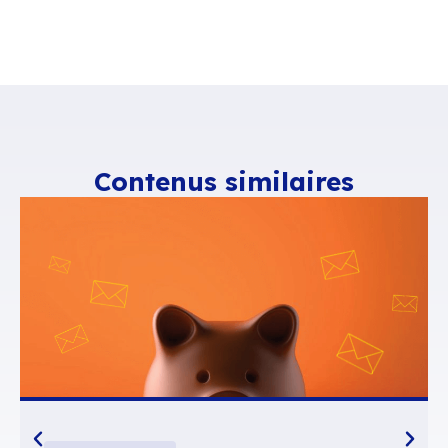
Questa nuova versione è la sola che può suppo
Outlook al 100% senza degrado, e al contemp
arricchire sul fronte collaborativo gli altri clie
Thunderbird, il web o gli apparati mobili. La so
infine compatibile con le abitudini della posta.
possiamo scegliere.
Il Paris Open Source Summit sarà l’occasione di
questa nuova versione in dimostrazione nel no
ed anche in una conferenza. Annotatevi l’appu
Stand BlueMind
– C13-C15 – Durante tutto
Conferenza di
Sylvain Garcia
– mercoled
dicembre “Finalmente una soluzione di po
Source 100% compatibile con Outlook”
>>
Inviateci fin da ora tutte le vostre co
questa nuova versione
<<