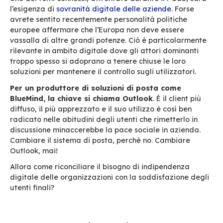
Baudracco
, Presidente di BlueMind è anche Pr
del Programma di questo grande evento Euro
dedicato all’Open Source, al Software Libero e 
aperto. Attraverso conferenze, tavole rotonde 
laboratori, il tema di questa edizione metterà i
particolare l’impatto dell’Open Source nella ri
digitale.
Uno dei temi connessi, affrontato durante il PO
l’esigenza di
sovranità digitale delle aziende
. 
avrete sentito recentemente personalità politi
europee affermare che l’Europa non deve esse
vassalla di altre grandi potenze. Ciò è partico
rilevante in ambito digitale dove gli attori dom
troppo spesso si adoprano a tenere chiuse le l
soluzioni per mantenere il controllo sugli utilizz
Per un produttore di soluzioni di posta com