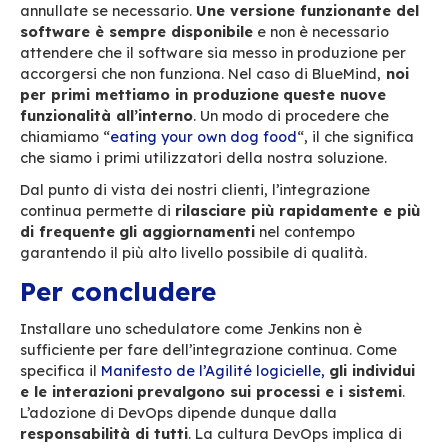
della nostra catena di integrazione contin
una cintura di sicurezza.
“
—
Dominique Eav responsab
i
le
della
qualit
à