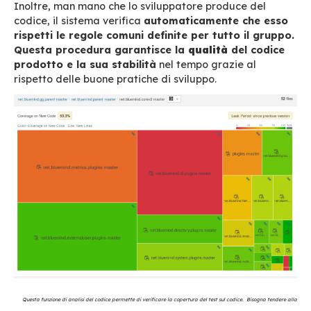
Ciò
permet
te
d
i
v
e
rifi
ca
r
e
,
in seguito ad ogni 
del codice sorgente, che il risultato non produ
r
e
gression
e
o
errori nelle parti non modificate
dell’applicazione
.
Gli errori sono identificati e 
corretti più rapidamente, i tempi di
valida
z
ion
pu
b
blica
z
ion
e
son
o ridotti e, di conseguenza, l
complessiva è migliorata
.
“No
i
utili
zziamo
larg
a
ment
e
i
l princip
io
d
i
request
.
Si tratta di un meccanismo che
permette di condividere e di validare il pr
lavoro senza che questo sia necessariame
concluso. Lo sviluppatore può proporre in
qualsiasi momento una “
pull request” p
e
r
soll
e
cit
a
r
e
un
a
rev
isione
de
lle
persone
impli
cate
.
E’ molto più di una semplice
validazione – si tratta di una vera discuss
sulla parti tecniche coinvolte con la funzio