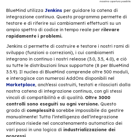
proposta. Inoltre ci assicuriamo, da una p
che tutto il gruppo possa seguire le evoluz
tecniche e dall’altra dell’integrità delle sce
“
—
Dominique Eav responsab
i
le
della
qualit
à