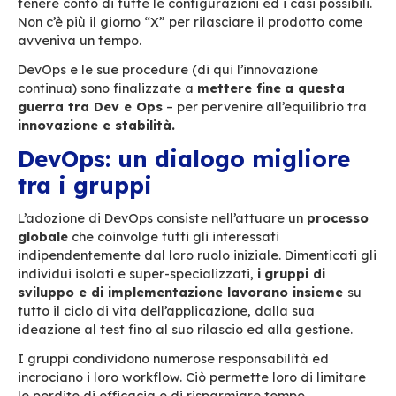
talvolta parecchi mesi che i test ed il rilascio s
soddisfacenti prima di poter rispondere ad un
dell’utilizzatore … che probabilmente nel fratt
cambiata. I due gruppi, sviluppo e operatività,
condividono gli stessi obiettivi e quindi non han
stesse priorità.
Sulla carte le esigenze del software sono chiar
definite e stabili. Gli sviluppatori si occupano d
i gruppi operativi dell’implementazione sui sist
aziendali. Sulla carta…
Nel mondo reale l’informatica si evolve troppo
rapidamente per permettere di mantenere fiss
specifiche durante l’intero progetto. Nella pros
un fornitore di software
il “progetto” non fini
Le applicazioni devono poter essere rilasciate 
rapidamente, ma devono anche poter evolvere