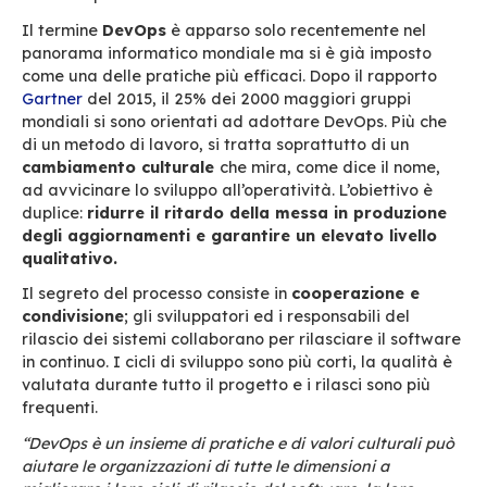
BlueMind ha integrato la metodologia DevOps 
procedura qualità. Grazie all’integrazione con
riusciamo a produrre più rapidamente e con un
elevata qualità.
Il
term
in
e
DevOps
è apparso solo recentement
panorama informatico mondiale ma si è già i
come una delle pratiche più efficaci.
Dopo il ra
Gartner
d
e
l
2015,
il
25% de
i
2000
maggiori gru
mondiali si sono orientati ad adottare
DevOps
di un metodo di lavoro, si tratta soprattutto di
cambiamento culturale
che mira, come dice i
ad avvicinare lo sviluppo all’operatività. L’
o
biet