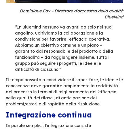
indipendentemente dal loro ruolo iniziale. Dimen
individui isolati e super-specializzati,
i
gruppi 
sviluppo e di implementazione lavorano in
tut
to
i
l c
i
cl
o
d
i
vi
ta
d
ell’
applica
z
ion
e
, d
alla
s
u
a
ideazione al test fino al suo rilascio ed alla ges
I gruppi condividono numerose responsabilità 
incrociano i loro workflow. Ciò permette loro di
le perdite di efficacia e di risparmiare tempo.