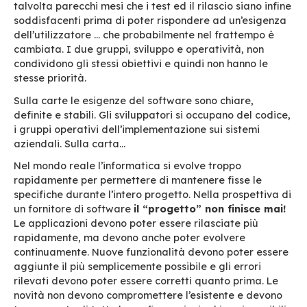
BlueMind
h
a
scelto di adottare
DevOps
su tutto
processo di
int
e
gra
z
ion
e
continu
a,
focalizza
sulle poste in gioco e sui benefici.
Un nuovo paradigma
Tradizionalmente, gli sviluppatori non condivid
loro lavoro con il resto del gruppo e procedev
individualmente per lunghi periodi. L’integrazio
loro modifiche al codice avveniva solo al termi
loro lavoro. Lo sviluppatore non aveva la vision
reale impatto di un aggiornamento sull’insiem
dell’applicazione. Di conseguenza è possibile id
i problemi solo alla fine del ciclo ed è più diffici
localizzarli con precisione, ritardando quindi il 
degli aggiornamenti.
D’altro canto il settore operativo deve attende