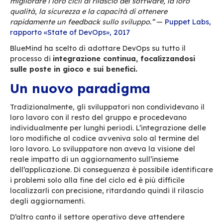
duplice:
ridurre il ritardo della messa in pro
degli aggiornamenti e garantire un elevato l
qualitativo.
Il segreto del processo consiste in
cooperazio
condivisione
; gli sviluppatori ed i responsabili 
rilascio dei sistemi collaborano per rilasciare i
in continuo. I cicli di sviluppo sono più corti, la 
valutata durante tutto il progetto e i rilasci so
frequenti.
“DevOps
è
un
i
ns
i
eme d
i
prati
che
e d
i
val
ori
cult
aiutare le organizzazioni di tutte le dimensioni a
migliorare i loro cicli di rilascio del software, la 
qualità, la sicurezza e la capacità di ottenere
rapidamente un feedback sullo sviluppo
.”
—
Pup
rapport
o
«State of DevOps», 2017