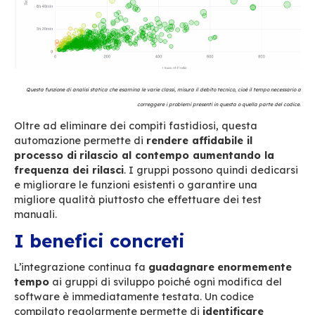
Inoltre
,
man mano che lo sviluppatore produce
codice, il sistema verifica
automati
camente
c
rispetti le regole comuni definite per tutto i
Questa procedura garantisce la
qualità
del
prodotto e la sua
stabilit
à
nel tempo grazie 
rispetto delle buone pratiche di sviluppo.