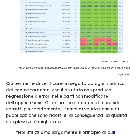
“In BlueMind nessuno va avanti da solo nel
angolino. Coltiviamo la collaborazione e la
condivisione per favorire l’efficacia operat
Abbiamo un obiettivo comune e un piano –
garantito dal responsabile del prodotto o 
funzionalità – da raggiungere insieme. Tutt
gruppo può seguire i progetti, le idee e le
difficoltà di ciascuno.”
Il tempo passato a condividere il saper-fare, le
conoscenze deve garantire ampiamente la redd
del processo in termini di miglioramento dell’ef
nella qualità dei rilasci, di anticipazione dei
problemi/errori e di rapidità della risoluzione.
Integrazione continua
In parole semplici, l’integrazione consiste