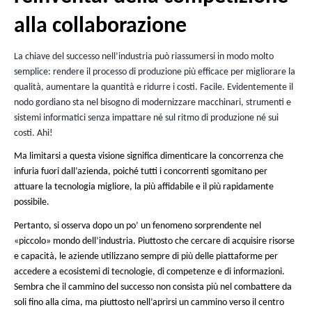
Incontri Regionali del Software 
Il tema dei prossimi
Tolosa sarà
“l’Open Source al servizio della trasformazione digi
dell’industria
“. Esperti di grandi gruppi industriali porteranno l
testimonianze (
programma completo e iscrizione)
. Inevitabilm
blog, ci siamo detti che era una buona occasione per prendere 
anteprima
sul tema. E’ la solita storia di potervela raccontare
del cocktail finale…
Quando l’industria si
reinventa: della competi
alla collaborazione
La chiave del successo nell’industria può riassumersi in mod