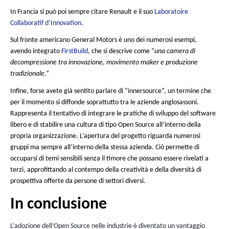
essere adottata dai vostri utenti. Fare “su misura” non vi sal
passaggio “gestione del cambiamento”. Esempio eclatante d
verità: la posta. In questo contest non si cerca di personaliz
all’estremo per rispondere a tutte le condizioni possibili ma p
semplificare al massimo l’utilizzabilità, rispettando le abitudi
utenti.
La posta è un “luogo” molto particolare in azienda, si tratti 
un’industria: si tratta dell’applicazione più consultata ed util
anche se c’è la tendenza a dimenticarlo completamente. Pe
quando si cambia azienda, si è rassicurati dal trovare un sis
familiare. E’ facile, lo si padroneggia, ci vorrà solo una breve
adattamento.
E’ la sfida che si è lanciata BlueMind lavorando per cinque a
arrivare a supportare Outlook al 100%. Cosa significa conc
Consentendo alle aziende di mantenere senza degrado il clie