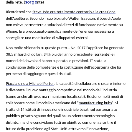
semplice: rendere il processo di produzione più efficace per 
qualità, aumentare la quantità e ridurre i costi. Facile. Evid
nodo gordiano sta nel bisogno di modernizzare macchinari, 
sistemi informatici senza impattare né sul ritmo di produzion
costi. Ahi!
Ma limitarsi a questa visione significa dimenticare la concor
infuria fuori dall’azienda, poiché tutti i concorrenti sgomitan
attuare la tecnologia migliore, la più affidabile e il più rapi
possibile.
Pertanto, si osserva dopo un po’ un fenomeno sorprendente 
«piccolo» mondo dell’industria. Piuttosto che cercare di acqui
e capacità, le aziende utilizzano sempre di più delle piattaf
accedere a ecosistemi di tecnologie, di competenze e di info
Sembra che il cammino del successo non consista più nel co
soli fino alla cima, ma piuttosto nell’aprirsi un cammino verso