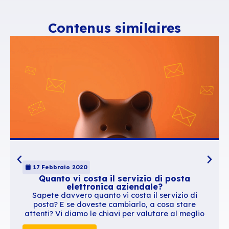
dall’interno
Certe aziende hanno preso la decisione di coltivare l’Open S
all’interno stesso della loro struttura tra i gruppi di lavoro de
all’avvio delle start-up interne.
Noi prendiamo esempio da Airbus che ha per l’appunto creat
start-up IT, basate sulla modalità del volontariato e il cui f
è completamente indipendente dall’approccio gerarchico tra
Per Peter Schoonjans, direttore dell’infrastruttura IT di Airb
trattava di accelerare l’implementazione di un’applicazione
l’obiettivo principale di questo progetto era di poter contare
esempio concreto che ci avrebbe consentito di promuovere l
Source all’interno, dimostrare a tutti che si tratta di un appr
di evidenziare i vantaggi che si hanno ad appoggiarsi sull’Op
un modo per essere innovativi, di procedere più rapidamente
ridurre il ‘vendor locking’.”
(
sorgente
)