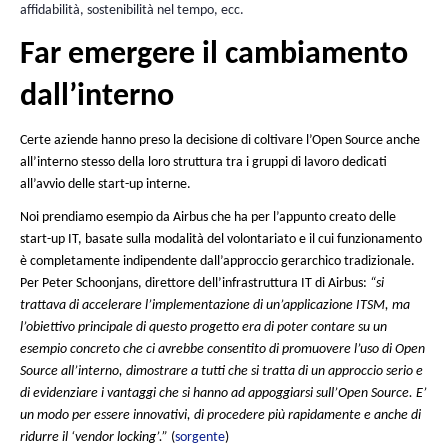
del resto) affidano allegramente a soluzioni proprietarie ame
posta.
Non lo si ripeterà mai abbastanza, poco conta che i vostri da
archiviati in mezzo al Texas o in un pascolo svizzero, se l’azie
gestisce è americana, allora i dati sono accessibili a terzi, è 
americana …
Personalizzare sì … ma fi
che punto?
Piccola confidenza che collega da vicino innovazione e sicure
dolce brezza dell’Open Source già soffia sul vostro collo e g
tutte le cose meravigliose che potrete imbastire specificame
vostra azienda. Non dimenticate che come tutte le novità, l
delle tecnologie Open Source deve essere accompagnata aff