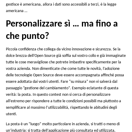
rapidamente! (
sorgente
)
E la sicurezza in tutto ciò
L’Open Source è ancora oggi incollato all’immagine di un gr
magazzino dalle porte aperte in cui siete invitati a “entrare e
Tra i “
questo funziona così?
” e i “
quanto costa?
“, la domanda
garanzie di sicurezza
” interviene molto presto nelle discussio
produttori e clienti.
Ciò che si osserva quindi al contatto con le aziende è che il v
“
la sicurezza attraverso l’oscurità
” diventa sempre più obsol
“Nascondere il proprio codice non impedisce agli
hacker di t
falle”
, osserva Stéfane Fermigier del CNLL in un articolo per
World
.
I software proprietari non sono al riparo dai cyber-attacchi p