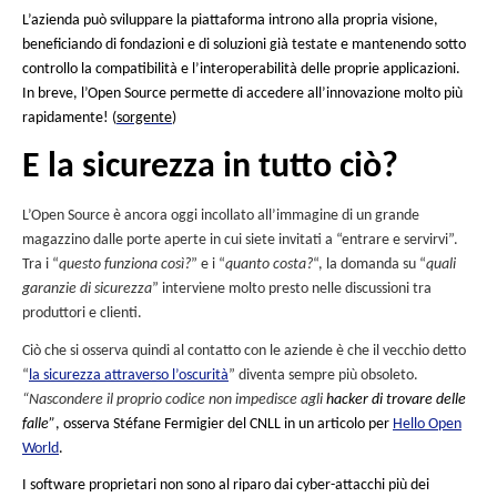
A domanda semplice, semplice risposta: il costo, il supporto, 
flessibilità, la comunità, la piattaforma e soprattutto la mut
Diciamo anche che l’Open Source ispira molta più fiducia che
le innovazioni prodotte sono innumerevoli. Il sw libero è al c
maggior parte delle grandi innovazioni informatiche: Cloud, 
componenti di infrastrutture e altre applicazioni in tutti i ca
“L’Open Source è una filiera due volte più dinamica dell’ins
mercato informatico francese
: con un tasso di crescita med
dell’
8,1 % tra il 2017 e il 2020
, il mercato francese del softwa
dell’Open Source passerà da
4,46 miliardi di euro quest’ann
servizi e 0,278 in applicazioni) a 5,650 miliardi entro tre ann
sorge
studio PAC.”
(
nte
)
Le movimento
DevOps
è parimenti un motore forte del softw