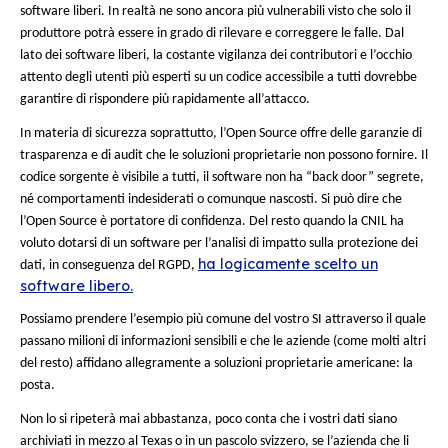
Basato su una filosofia di sviluppo agile, questa pratica si bas
collaborazione e l’apertura dei gruppi di sviluppo e di ammin
che limita i rischi, accelera lo sviluppo e ottimizza la qualità de
Ciò che oggi determina il successo di un prodotto è la sua cap
interfacciarsi con gli altri, la sua modularità e la sua interope
L’era dei software ultra-personalizzati che richiedono nuovo
appena si tratta di funzionare con una diversa piattaforma o 
una funzione non prevista inizialmente, è finito. In questo c
l’Open Source parte con un vantaggio temporale sui suoi con
proprietari: la filosofia di sviluppo è subito aperta, orientata 
condivisione, al rispetto degli standard, all’apertura e allo spi
innovazione.
L’azienda può sviluppare la piattaforma introno alla propria v
beneficiando di fondazioni e di soluzioni già testate e mant
controllo la compatibilità e l’interoperabilità delle proprie ap
In breve, l’Open Source permette di accedere all’innovazion