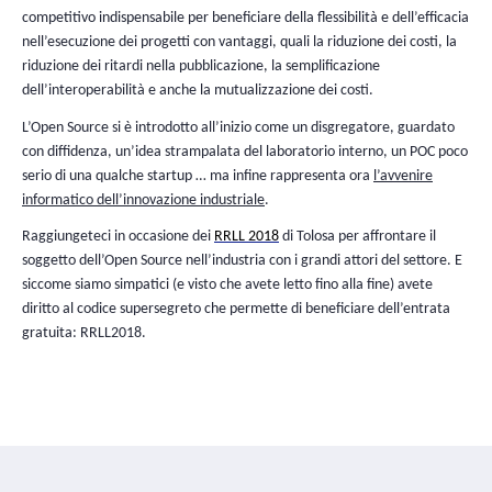
ma al contempo di utilizzare in modo complete e collaborativo
client, quali Thunderbird, il web o i dispositivi mobili, BlueMi
garantisce che il suo software si integrerà in modo del tutto
nei diversi contesti di utilizzo, rispettando le abitudini degli u
E’ importante sottolineare il ruolo determinante del produtt
software liberi. Si ha spesso la tendenza a pensare all’Open 
termini di infrastruttura e di metodi di lavoro e si immagina c
verrà naturalmente. Oggi l’Open Source sale più in alto e arri
postazione utente e agli utilities. Ciò rilancia appieno il ruolo
produttore. E’ lui che trasforma un codice sorgente in una s
risponde alle esigenze e porta la visione del prodotto agli occ
dell’utente: ergonomia, integrazione, supporto, documenta
affidabilità, sostenibilità nel tempo, ecc.
Far emergere il cambiam