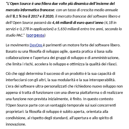
tratta di 14 istituti di innovazione industriale basati sul part
pubblico-privato ognuno dei quali ha un orientamento tecno
distinto, ma che condividono tutti un obiettivo comune: garan
futuro della prodizione agli Stati Uniti attraverso l’innovazio
l’educazione e la collaborazione.
Un’altra visione è quella seguita da Elon Musk (tra gli altri) 
rinunciato a far rispettare l’esclusiva dei brevetti di Tesla ne
parte loro Google, Facebook, Microsoft e IBM si orientano tu
l’open-source tu temi molto diversi quali la robotica, l’IA o le
telecomunicazioni.
Cos’è che rende l’Open S
una soluzione ideale per
l’industria ?