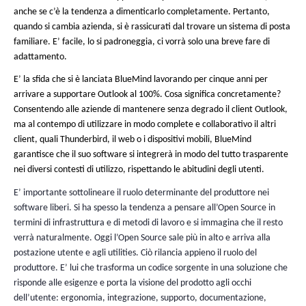
software liberi. In realtà ne sono ancora più vulnerabili visto 
produttore potrà essere in grado di rilevare e correggere le f
lato dei software liberi, la costante vigilanza dei contributori
attento degli utenti più esperti su un codice accessibile a tut
garantire di rispondere più rapidamente all’attacco.
In materia di sicurezza soprattutto, l’Open Source offre delle
trasparenza e di audit che le soluzioni proprietarie non posson
codice sorgente è visibile a tutti, il software non ha “back d
né comportamenti indesiderati o comunque nascosti. Si può 
l’Open Source è portatore di confidenza. Del resto quando l
voluto dotarsi di un software per l’analisi di impatto sulla pr
ha logicamente scelto
dati, in conseguenza del RGPD,
software libero.
Possiamo prendere l’esempio più comune del vostro SI attrave
passano milioni di informazioni sensibili e che le aziende (com