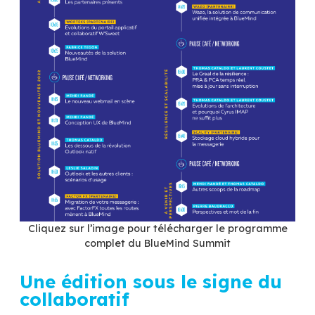
GoFast
Scality