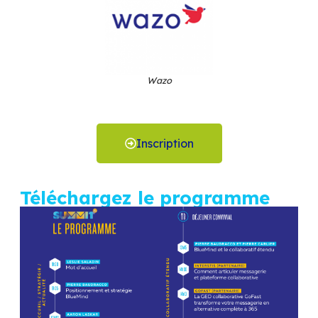
Worteks
FactorFX