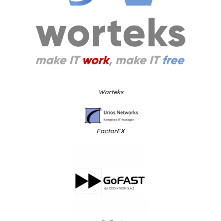
Manuel Guilley, Support produit et intégrati
BlueMind c’est une équipe d’experts de la me
qui construisent et améliorent au quotidien la 
Le BlueMind Summit est une occasion unique 
rencontrer ceux qui « font » BlueMind.
DISCUTEZ AVEC DES
PARTENAIRES ET DES
CLIENTS
Le programme privilégie les moments de net