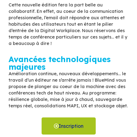
Interstis
Wazo