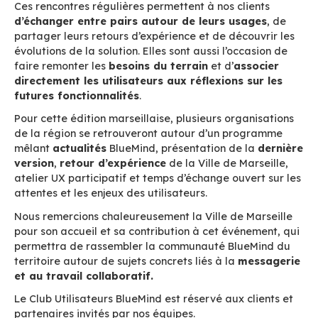
Club Utilisateurs BlueMind : rendez-vous à Marse
juillet
Le prochain Club Utilisateurs BlueMind se tiend
juillet 2026
à Marseille, dans les locaux du Gr
Horizon, avec l’accueil de la Ville de Marseille,
utilisatrice de BlueMind.
Ces rencontres régulières permettent à nos clie
d’échanger entre pairs autour de leurs usa
partager leurs retours d’expérience et de décou
évolutions de la solution. Elles sont aussi l’occa
faire remonter les
besoins du terrain
et d’
ass
directement les utilisateurs aux réflexions s
futures fonctionnalités
.
Pour cette édition marseillaise, plusieurs organ