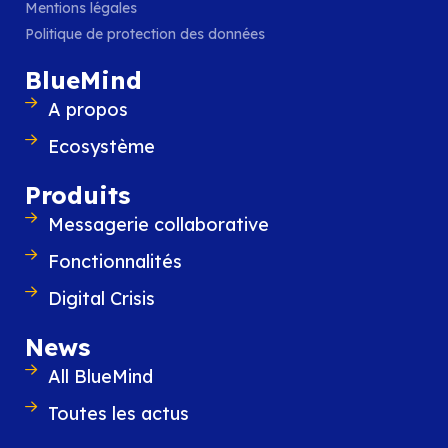
Mentions légales
BlueMind participe à Altern’IT Ly
Politique de protection des données
Le 25 septembre, BlueMind participe à Alte
la matinée organisée par l’ADIRA, le rése
BlueMind
professionnels de l’IT et du digital en Auv
A propos
Rhône-Alpes, autour des
Ecosystème
LIRE L'ARTICLE
Produits
Messagerie collaborative
Fonctionnalités
Digital Crisis
News
All BlueMind
Toutes les actus