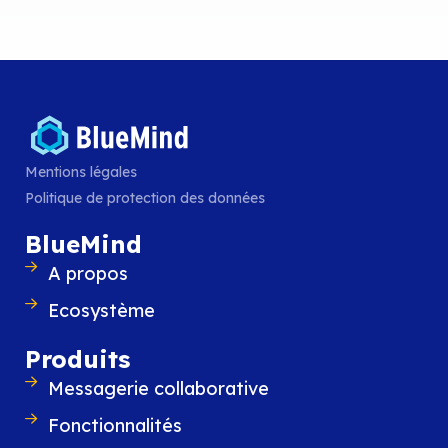
BlueMind participe à Altern’IT Ly
Le 25 septembre, BlueMind participe à Alte
la matinée organisée par l’ADIRA, le rése
professionnels de l’IT et du digital en Auv
Rhône-Alpes, autour des
LIRE L'ARTICLE
Mentions légales
Politique de protection des données
BlueMind
A propos
Ecosystème
Produits
Messagerie collaborative
Fonctionnalités