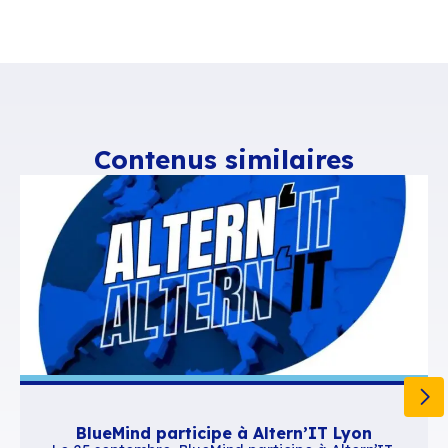
initialisation de la messagerie, carnets d’adre
ou incomplets, problèmes de synchronisation d
agendas,..
Sont concernés
L’application Gmail, version 2025.11.02.8281496
certains téléphones Android et dans une moind
mesure les versions 2025.11.09.830318519 et
2025.11.17.834797744.
La solution
Update du 16/12/2025 :
La version
2025.12.01.843385623 de Gmail Mobile mise en l
11/12 corrige le problème, nous vous invitons à 
télécharger et à faire la mise à jour.