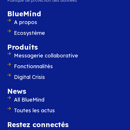
Politique de protection des données
BlueMind
A propos
BlueMind participe à Altern’IT Ly
Ecosystème
Le 25 septembre, BlueMind participe à Alte
la matinée organisée par l’ADIRA, le rése
Produits
professionnels de l’IT et du digital en Auv
Rhône-Alpes, autour des
Messagerie collaborative
Fonctionnalités
LIRE L'ARTICLE
Digital Crisis
News
All BlueMind
Toutes les actus
Restez connectés