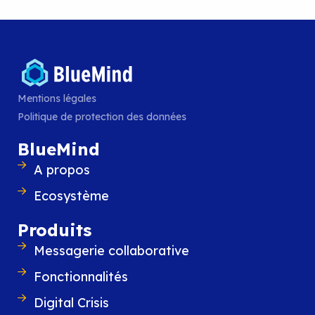
la matinée organisée par l’ADIRA, le rése
professionnels de l’IT et du digital en Auv
Rhône-Alpes, autour des
LIRE L'ARTICLE
Mentions légales
Politique de protection des données
BlueMind
A propos
Ecosystème
Produits
Messagerie collaborative
Fonctionnalités
Digital Crisis