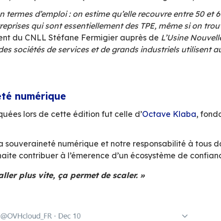
 numérique booste le
marché open source
. D
er dans les deux ans à venir. La France, talo
arché en Europe. C’est aussi le marché où la p
l’informatique, avec plus de 10% (contre 7% 