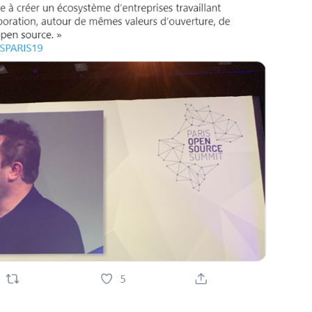
 une réalité en termes d’emploi : on estime qu’e
s de 400 entreprises qui sont essentiellement d
re le coprésident du CNLL Stéfane Fermigier a
que
“de grandes sociétés de services et de grands 
es
”.
 site du CNLL
souveraineté numérique
tions remarquées lors de cette édition fut celle
e chat.
jets clés de la souveraineté numérique et notre 
 OVH souhaite contribuer à l’émerence d’un 
a permet d’aller plus vite, ça permet de scale