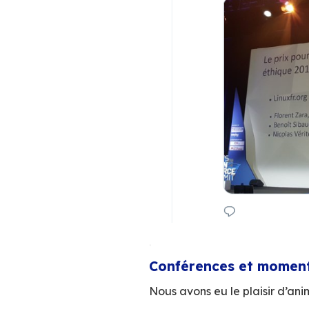
.
Le prix des Ac
Organisé par le
C
innovants et les e
Voici la liste comp