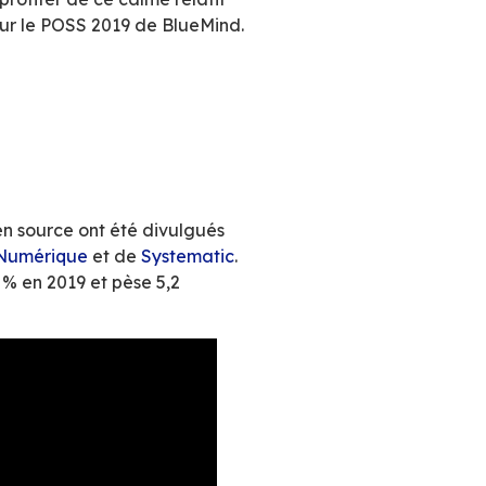
vous communautaire, OSS Paris met en lumière 
mériques actuelles et à venir. Le thème phare
e. Transports très perturbés, Uber, Taxis, VT
siteurs et exposants de nous rejoindre. La
autant nous avons pu profiter de ce calme rel
 déplacement ! Retours sur le POSS 2019 de Blu
n Source en France