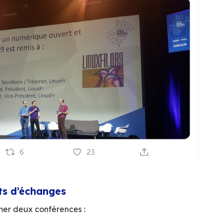
teurs du Libre
NLL
, le Comité National du Logiciel Libre, le P
ntreprises / associations qui contribuent au d
lète des Lauréats :