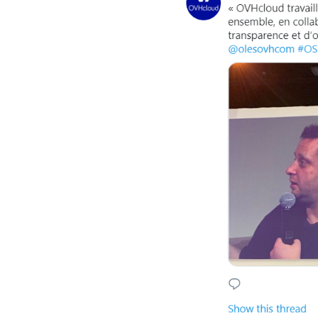
“
La filière a aussi
elle rassemble plu
moyenne
”, chiff
spécialistes, puis
nombreux domain
Lire l’étude sur le
Focus sur la 
L’une des interven
cadre d’un firesid
Il a abordé les su
notamment rappelé
« Partager, ç