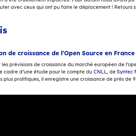
ystème Open-Source.
nal de conférences, salon business et rendez-
logies open source dans les transformations nu
tait l’Intelligence Artificielle.
événement a été victime des grèves cette anné
illages monstres n’ont pas permis à tous les vi
POSS 2019 en a été cruellement impactée. Pour 
mps de discuter avec ceux qui ont pu faire le
 choisis
et prévision de croissance de l’Ope