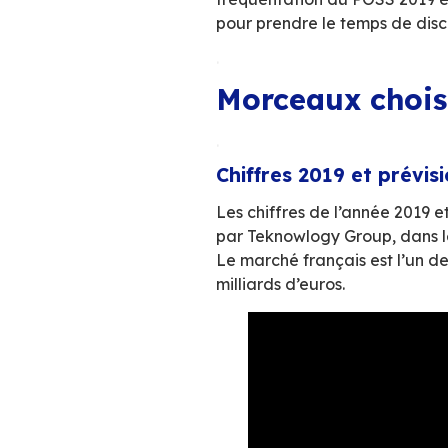
acteurs de l’écos
Sommet internatio
moteur des techno
cette édition 2019 é
Malheureusement l’
saturés et emboute
fréquentation du 
pour prendre le te
.
Morceaux
.
Chiffres 2019 