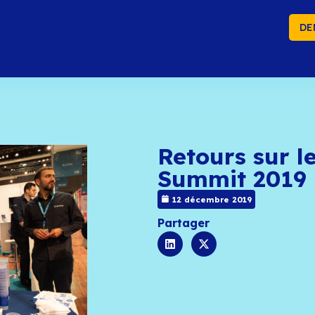
DE
Re
Su
12 
Part