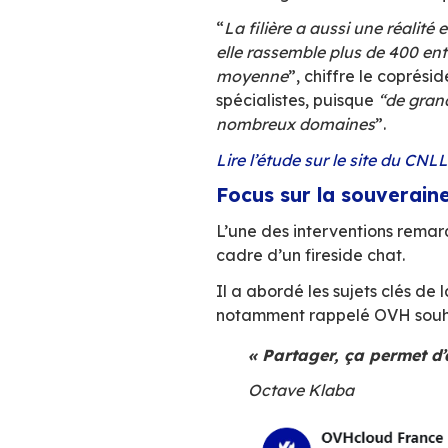
La transformation
source va augment
place de premier m
marché global de 