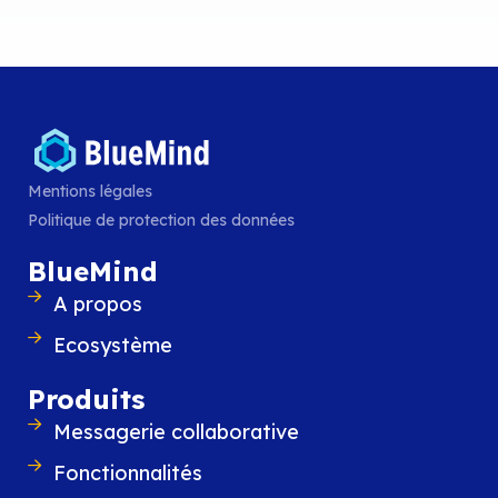
BlueMind participe à Altern’IT Ly
Le 25 septembre, BlueMind participe à Alte
la matinée organisée par l’ADIRA, le rése
professionnels de l’IT et du digital en Auv
Rhône-Alpes, autour des
LIRE L'ARTICLE
Mentions légales
Politique de protection des données
BlueMind
A propos
Ecosystème
Produits
Messagerie collaborative
Fonctionnalités