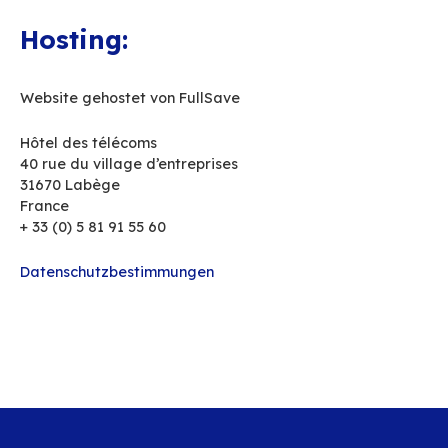
Höhe des Grundkapitals: € 337.500,00
Hôtel des télécoms
40 rue du village d’entreprises
31670 Labège
France
+ 33 (0) 5 81 91 55 60
Hosting:
Website gehostet von FullSave
Hôtel des télécoms
40 rue du village d’entreprises