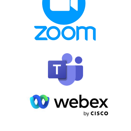
MEHR ERFAHREN
Cybersicherheit
SecuServ
Vade ist ein weltweit führender Anbieter f
Mail-Sicherheit. Das Plugin Vade Retro inte
sich in BlueMind, um Postfächer vor Sp