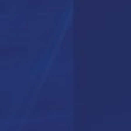
Planung
Jitsi
Vyte ist ein All-in-one-Planungstool, das si
den BlueMind-Kalender integriert, um d
Terminvereinbarung zu vereinfachen, das Er
der Teilnehmenden zu verbessern und d
Produktivität der Teams zu steigern.
MEHR ERFAHREN