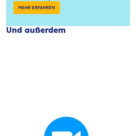
Cybersicherheit
Vade
Vade ist ein weltweit führender Anbieter f
Mail-Sicherheit. Das Plugin Vade Retro inte
sich in BlueMind, um Postfächer vor Sp
Phishing und fortgeschrittenen Bedrohung
schützen und gleichzeitig die Verwaltung
Graymail zu vereinfachen.