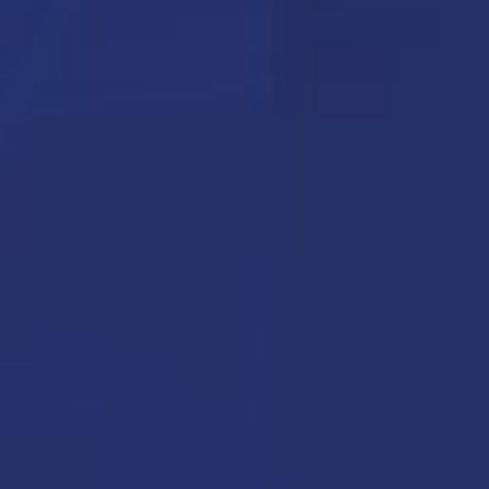
Cybersicherheit
BigBlueButton
Vade ist ein weltweit führender Anbieter f
Mail-Sicherheit. Das Plugin Vade Retro inte
sich in BlueMind, um Postfächer vor Sp
Phishing und fortgeschrittenen Bedrohung
schützen und gleichzeitig die Verwaltung
Graymail zu vereinfachen.
MEHR ERFAHREN
Und außerdem