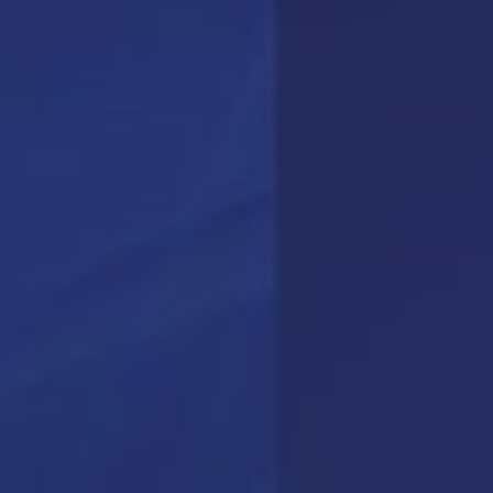
Vyte ist ein All-in-one-Planungstool, das si
den BlueMind-Kalender integriert, um d
Terminvereinbarung zu vereinfachen, das Er
der Teilnehmenden zu verbessern und d
Produktivität der Teams zu steigern.
MEHR ERFAHREN