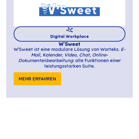
Pflege jeglicher Inhalte über eine Ergonom
organisieren, die Web-2.0-Praktiken und O
Tools kombiniert.
MEHR ERFAHREN
Digital Workplace
GoFAST von CEO-Vision
CEO‑Vision entwickelt den Open-Source-Di