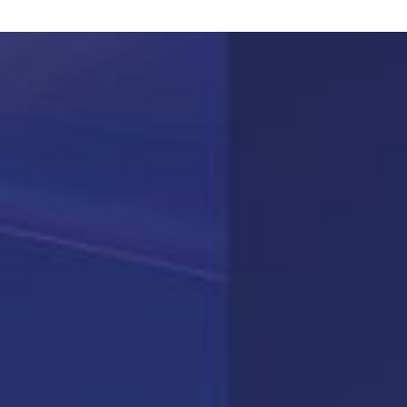
Phishing und fortgeschrittenen Bedrohung
schützen und gleichzeitig die Verwaltung
Graymail zu vereinfachen.
MEHR ERFAHREN
Planung
Pexip