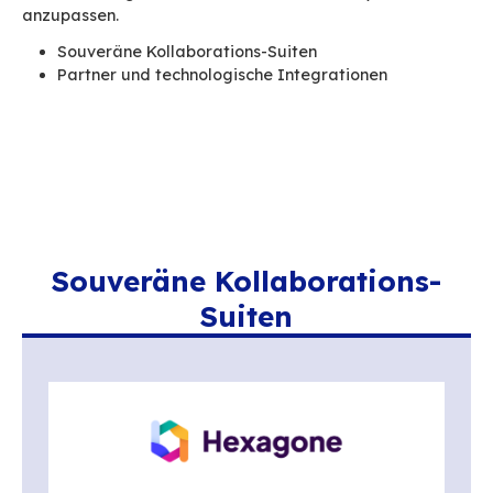
Mail-Lösung hat sich ein reichhaltiges und eng
Technologie-Ökosystem für digitale Souveräni
entwickelt. Einige Lösungen integrieren BlueMi
als Kern ihrer Lösung, andere haben spezifisch
Konnektoren entwickelt, um eine nahtlose Inte
mit ihren Tools sicherzustellen. Gemeinsam sch
diese Akteure ein kohärentes, interoperables u
nachhaltiges Umfeld, das darauf ausgelegt ist,
reale Nutzungsszenarien und bestehende Sys
anzupassen.
Souveräne Kollaborations-Suiten
Partner und technologische Integrationen