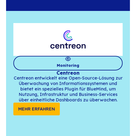
Digital Workplace
W'Sweet
W’Sweet ist eine modulare Lösung von Wort
Mail, Kalender, Video, Chat, Online-
Dokumentenbearbeitung
: alle Funktionen 
leistungsstarken Suite.
MEHR ERFAHREN