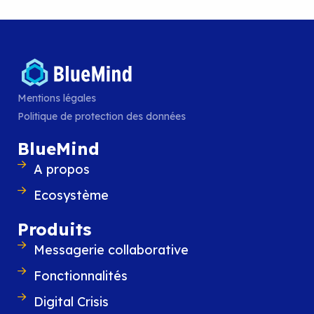
la matinée organisée par l’ADIRA, le rése
professionnels de l’IT et du digital en Auv
Rhône-Alpes, autour des
LIRE L'ARTICLE
Mentions légales
Politique de protection des données
BlueMind
A propos
Ecosystème
Produits
Messagerie collaborative
Fonctionnalités
Digital Crisis