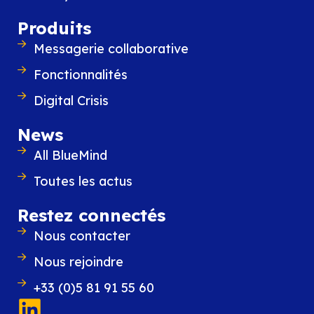
professionnels de l’IT et du digital en Auv
Rhône-Alpes, autour des
Produits
Messagerie collaborative
LIRE L'ARTICLE
Fonctionnalités
Digital Crisis
News
All BlueMind
Toutes les actus
Restez connectés
Nous contacter
Nous rejoindre
+33 (0)5 81 91 55 60