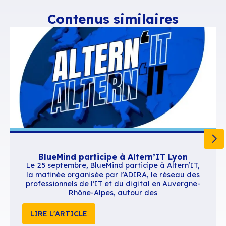
Durant toute la journée, le
stand BlueMind n’a
désempli
.
Cette
semaine de lancement s’est avérée tr
positive
et déjà concrétisée par les
premiers 
de déploiements
. L’engouement et les attente
solution BlueMind sont importants, validant
la
pertinence de l’implantation en Côte d’Ivoir