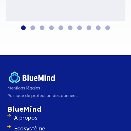
Contenus similaires
Mentions légales
Politique de protection des données
BlueMind
BlueMind participe à Altern’IT Ly
A propos
Le 25 septembre, BlueMind participe à Alte
la matinée organisée par l’ADIRA, le rése
Ecosystème