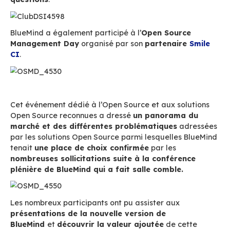
solution de messagerie collaborative
à un e
de
décideurs d’entreprises et administratio
d’informations sur cette nouvelle solution de 
pour l’Afrique
.
Autour d’un petit déjeuner débat,
la présentat
rencontré
un vif intérêt
et
suscité de très n
questions
.
BlueMind a également participé à l’
Open Sour
Management Day
organisé par son
partenai
CI
.