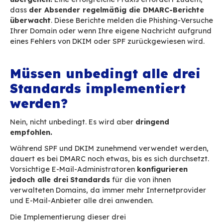
haben), können Sie dank BlueMind
leicht eine 
wie open DKIM auf der Ebene des Hauptser
oder auf der Ebene eines Edge (Relay) integ
DMARC: Domain Based
Message Authentication
Reporting & Conforman
DMARC soll
Phisher, Spammer und andere ille
Akteure daran hindern, eine Absenderdomai
fälschen und sich als jemand anderes ausz
(Spoofing).
DMARC vereinheitlicht die
Authentifizierungsmechanismen von SPF und D
einem gemeinsamen Rahmen. Dank ihm können