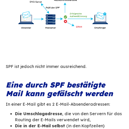
vor, mit denen bestätigt werden kann, dass ein
tatsächlich von der Person stammt, für die sie s
ausgibt:
SPF, DKIM und DMARC.
SPF: Sender Policy
Framework
Mit SPF kann festgelegt werden,
welche IP-Ad
berechtigt sind, E-Mails
für eine bestimmte D
senden
, und somit wird verhindert, dass E-Mail
Ihrer Domain als Absenderadresse von andere
als Ihren eigenen versandt werden. Die IPs, die
für einen Domainnamen versenden dürfen, wer
einem DNS-TXT-Eintrag aufgelistet.