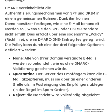
tatsächlich von den offiziellen Servern der
Absenderdomain ausgestellt wurde und dass es
der Nachricht um die
ursprüngliche, unverän
Nachricht
handelt.
Mit DKIM kann nachgewiesen werden, dass:
Die
Kopfzeilen der E-Mail
seit dem Versa
den ursprünglichen Absender
nicht verän
wurden
.
Der Absender der E-Mail die DKIM-Dom
besitzt
oder vom Besitzer dieser Domain
zugelassen ist.