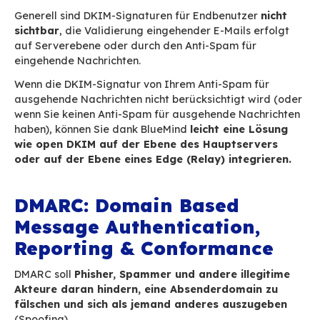
gefälscht ist.
Der sendende Mailserver oder das System zum
von E-Mails (das ein Antispam-Programm sein 
wenn die ausgehenden E-Mails durch ein Antis
Programm geleitet werden) signiert die Nachri
einem privaten Schlüssel, der mit der Doma
Senders verknüpft ist
. Der öffentliche Schlüss
wiederum im DNS-Server veröffentlicht, damit
alle zugänglich
ist.
Der Ziel-Mailserver (oder das Empfangssystem)
die signierte E-Mail und muss die Gültigkeit d
Signatur feststellen. Hierfür ruft er den öffentl
Schlüssel der Absenderdomain ab und prüft, ob
die Gültigkeit der Nachricht bestätigt.
Dadurch wird sichergestellt, dass die Nachrich