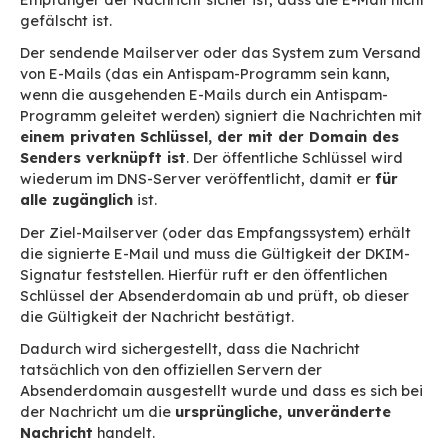
eine Nachricht senden, bei der das „
from
“ (die
Absenderadresse) des Briefumschlags
spam@spammer.de
lautet, die im Kopf der Mail
vorhandene Adresse jedoch
directeur@meinunternehmen.com
ist.
Wird die E-Mail von einem Server, der im SPF v
spammer.de
aufgelistet ist, an den Server von
meinunternehmen.com
gesendet, ist der SPF gü
der Empfänger sieht eine „zulässige“, von
directeur@meinunternehmen.com
gesendete E-
Probleme mit E-Mail-
Weiterleitungen
SPF kann auch zu
Problemen mit E-Mail-
Weiterleitungen
führen, wenn die Unterstützun