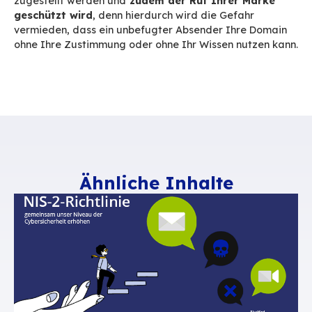
Beachten Sie,
dass eine E-Mail nicht unbedin
Posteingang landet, selbst wenn sie die DM
Prüfung besteht.
Bevor eine E-Mail ihr Endziel 
wird sie wahrscheinlich noch weiteren Prüfung
unterzogen, wie z. B. der Suche nach unerwüns
Inhalten oder dem
Ruf des Absenders
.