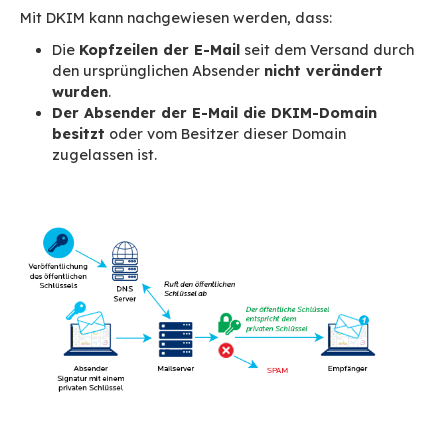
(Sender Rewriting Scheme) nicht hinzugefügt w
Zur Information:
SRS ist in BlueMind
ab BlueMi
implementiert
.
SPF allein erweist sich
schnell als unzureichen
nicht verhindert, dass Ihr Domainname in den K
der Nachricht, also der E-Mail-Adresse, die de
sieht, missbraucht wird. Aufgrund dieser
Unzulänglichkeiten des SPF wurde DKIM gescha
DKIM: Domain Keys
Identified Mail
Mit DKIM können Sie die versandten
Nachricht
einer
digitalen Signatur versehen
, damit der
Empfänger der Nachricht sicher ist, dass die E-