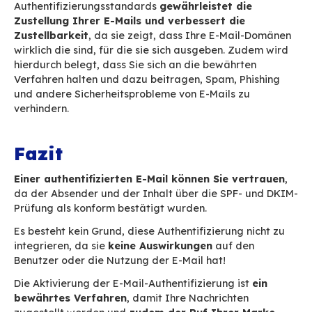
Domainbesitzer festlegen, wie eine E-Mail beh
werden soll, wenn sie den SPF- oder DKIM-Sta
nicht erfüllt. Dies erfolgt über eine sogenannte 
(Richtlinie), die im DMARC-DNS-Eintrag festgel
Die Policy kann durch eine der drei folgenden 
definiert werden:
None
: Alle von Ihrer Domain versandte E-M
werden so behandelt, wie es ohne DMARC-
Validierung geschehen würde.
Quarantine
: Der Server des Empfängers k
Mail akzeptieren, muss sie aber an einer 
Stelle als im Posteingang des Empfängers
(in der Regel im Spam-Ordner).
Reject
: die Nachricht wird vollständig abg