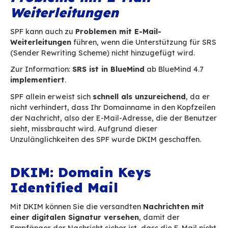
Eine durch SPF bestätigt
Mail kann gefälscht wer
In einer E-Mail gibt es 2 E-Mail-Absenderadres
Die Umschlagadresse
, die von den Serve
Routing der E-Mails verwendet wird,
Die in der E-Mail
selbst
(in den Kopfzeilen
vorhandene Adresse
, die in den E-Mail-Cl
Nutzer angezeigt wird.
SPF stützt sich jedoch
nur
auf die E-Mail-
Absenderadresse des Umschlags. Folglich ist es
in einer E-Mail die
E-Mail-Adresse des Absend
für einen Nutzer sichtbar ist, zu ändern ode
fälschen
, obwohl die E-Mail auf SPF-Ebene gülti
Beispielsweise kann ein Spammer von einem Se