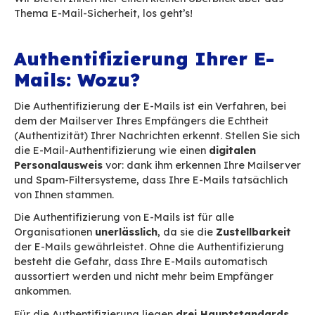
Programm eingerichtet, das Ihre Benutzer vor 
unaufhörlichen Mailflut schützt. So weit, so gut.
Und eines Tages stellen Sie fest, dass die Emp
Ihre Nachrichten nicht mehr erhalten! Die E-Ma
raus, kommen aber nicht an. Ihre IT-Abteilung 
kategorisch, dass alles ist richtig konfiguriert i
keine Störungen gemeldet werden: Das Problem
nicht bei Ihnen, sondern bei den Empfängern. S
empfangen Ihre E-Mails nicht mehr und es hand
um ein – leicht vermeidbares –
Authentifizierungsproblem.
Wir bieten Ihnen hier einen kleinen Überblick ü
Thema E-Mail-Sicherheit, los geht’s!
Authentifizierung Ihrer