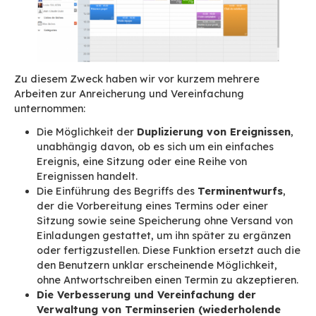
äußerst komplexe Funktion mit z. B. der Verwa
Wiederholungen (und Ausnahmen von Wiederho
von Freigaben und Delegierungen, Sitzungen u
Workflow-Einladungen, Synchronisierungen auf
verschiedenen Peripheriegeräten (Internet, mo
Geräte, Outlook usw.), jedes mit ihren Modellen
veränderbaren Vorgaben.
Eine der Herausforderungen einer Kalendera
ist es, diesen Funktionsreichtum kompatibel mi
verschiedenen Clients anzubieten und dabei
bedienerfreundlich und verständlich zu bleiben