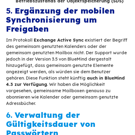
Automatisierte Verwaltung des Edge-S
BlueMind kann künftig die komplette Konfi
des Edge-Servers vornehmen. Die Konfigur
nginx-Servers erfolgt von nun an automatis
vorhandene Installation wird nicht automa
BlueMind verwaltet, um ihren Betrieb nicht
beeinträchtigen. Die Verwaltung eines Ed
durch BlueMind kann durch Hinzufügung d
„bm/nginx-edge“ zum Server mithilfe der
Verwaltungskonsole vorgenommen werden
Webanwendung (Kalender, Kontakte usw
verwenden künftig die „Service Workers“,
Dateien der Webanwendungen im Cache
hinzuzufügen. Das vorherige „Application
API“-System wird von den jüngeren Browse
störend empfunden.