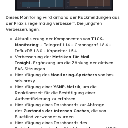
Verwendung von systemd für das bm-ngin
Hinzufügung der Unterstützung von
HTTP
Die
Verbesserung der Performance
. Die
Komponente wird nicht mehr verwendet u
automatisch gelöscht.
external-url
wird künftig nicht mehr per
/etc/bm/bm.ini konfiguriert. Der Wert wird
Datenbank über die Verwaltungskonsole o
cli sysconf geändert.
Die Standarddomäne
wird künftig nicht m
/etc/bm/bm.ini konfiguriert. Die Änderung
Werts „Standarddomäne“ wird künftig oh
Neustart berücksichtigt.
Automatische Verwaltung
einer technisc
Domäne
für jede Domäne, um spätere Än
an den Domänen (Namensänderung usw.) 
vereinfachen