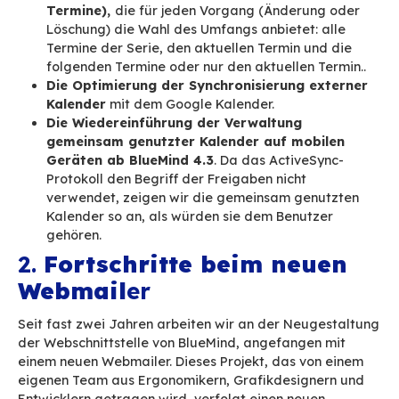
Zu diesem Zweck haben wir vor kurzem mehre
Arbeiten zur Anreicherung und Vereinfachung
unternommen:
Die Möglichkeit der
Duplizierung von Erei
unabhängig davon, ob es sich um ein einfa
Ereignis, eine Sitzung oder eine Reihe von
Ereignissen handelt.
Die Einführung des Begriffs des
Terminent
der die Vorbereitung eines Termins oder ei
Sitzung sowie seine Speicherung ohne Ver
Einladungen gestattet, um ihn später zu 
oder fertigzustellen. Diese Funktion ersetz