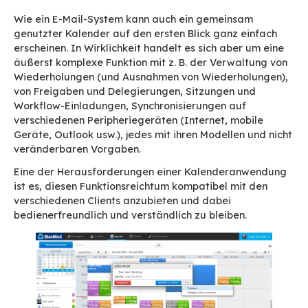
Titelbild: Foto von Kateryna Babaieva, Pexels
Zweiter (und letzter) Teil unserer Reise in die 
von BlueMind (
Teil 1 lesen
). Im Mittelpunkt unse
Tätigkeit steht die permanente Verbesserung 
Konsolidierung der Lösung, die über 70 % der t
Arbeit eines Softwareunternehmens ausmacht. 
diesem zweiten Teil werden die folgenden kürz
durchgeführten oder laufenden Arbeiten vorges
1.
Perfektionierung des
Kalenders
Wie ein E-Mail-System kann auch ein gemeins
genutzter Kalender auf den ersten Blick ganz 
erscheinen. In Wirklichkeit handelt es sich aber