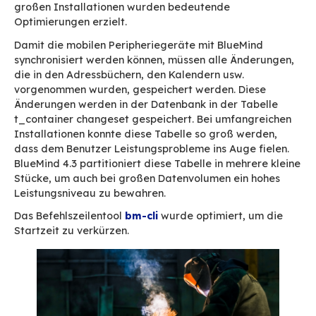
sds-proxy
Hinzufügung einer
YSNP-Metrik
, um die
Reaktionszeit für die Bestätigung einer
Authentifizierung zu erfahren
Hinzufügung eines Dashboards zur Abfrag
des
Zustands der internen Caches
, die v
BlueMind verwendet wurden
Hinzufügung eines Dashboards des
Betriebszustands der Objektspeicherun
5.
Ergänzung der mobil
Synchronisierung um
Freigaben
Im Protokoll
Exchange Active Sync
existiert d
des gemeinsam genutzten Kalenders oder der
gemeinsam genutzten Mailbox nicht. Der Supp