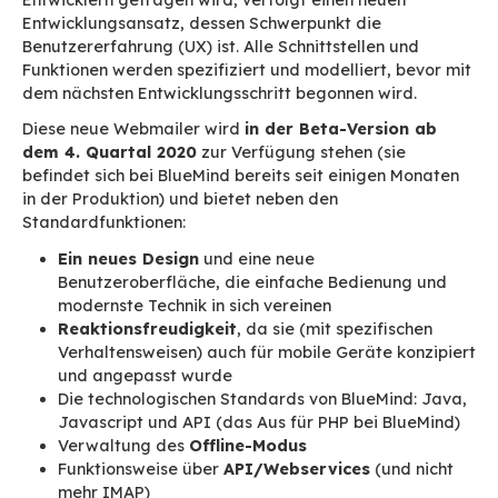
den Benutzern unklar erscheinende Möglich
ohne Antwortschreiben einen Termin zu akz
Die Verbesserung und Vereinfachung de
Verwaltung von Terminserien (wiederho
Termine),
die für jeden Vorgang (Änderun
Löschung) die Wahl des Umfangs anbietet: 
Termine der Serie, den aktuellen Termin u
folgenden Termine oder nur den aktuellen 
Die Optimierung der Synchronisierung e
Kalender
mit dem Google Kalender.
Die Wiedereinführung der Verwaltung
gemeinsam genutzter Kalender auf mob
Geräten ab BlueMind 4.3
. Da das ActiveS
Protokoll den Begriff der Freigaben nicht
verwendet, zeigen wir die gemeinsam gen
Kalender so an, als würden sie dem Benut
gehören.