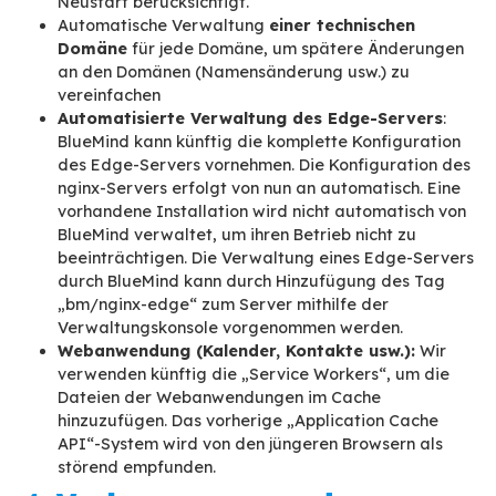
kontinuierlichen Aufgaben eines
Softwareunternehmens
– insbesondere für ei
wie BlueMind, die zahlreiche Komponenten umf
Zu den jüngsten Weiterentwicklungen gehören:
Hinzugefügte Unterstützung folgender
Distributionen
: Debian 10, Ubuntu FOCAL 
LTS), RedHat Entreprise Linux 8 und CentOS
Unterstützung einer neuen Distribution ist 
wichtige Aufgabe, die folgende Schritte er
Sicherstellung/Bereitstellung der rich
Versionen der Komponenten
Test der Komponenten sowie der glob
Funktionsweise
Anpassung an die Besonderheiten des
z. B. das Startsystem
Integration des Ganzen in die kontinui