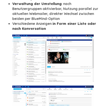
2.
Fortschritte beim ne
Webmail
er
Seit fast zwei Jahren arbeiten wir an der Neu
der Webschnittstelle von BlueMind, angefangen
einem neuen Webmailer. Dieses Projekt, das vo
eigenen Team aus Ergonomikern, Grafikdesign
Entwicklern getragen wird, verfolgt einen neue
Entwicklungsansatz, dessen Schwerpunkt die
Benutzererfahrung (UX) ist. Alle Schnittstellen 
Funktionen werden spezifiziert und modelliert,
dem nächsten Entwicklungsschritt begonnen wi
Diese neue Webmailer wird
in der Beta-Versi
dem 4. Quartal 2020
zur Verfügung stehen (si
befindet sich bei BlueMind bereits seit einigen