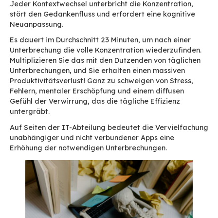
unverzichtbare Rolle der E-Mail macht sie zur
Grundlage, die als Zugang zu den verschieden
für eine kohärente, flüssige und souveräne
Arbeitsumgebung dienen muss.
Folgen Sie uns, wir erklären es Ihnen!
App-Müdigkeit: Symptom
einer fragmentierten
Umgebung
Zwischen einem Zoom-Meeting, einer Nachverf
Trello, einer Info in Slack, einem Dokument in 
Drive und einer E-Mail in Outlook jonglieren die
Mitarbeiter. Zu viel. Laut einigen Studien wechs
Angestellter mehr als 1.000 Mal pro Tag die A