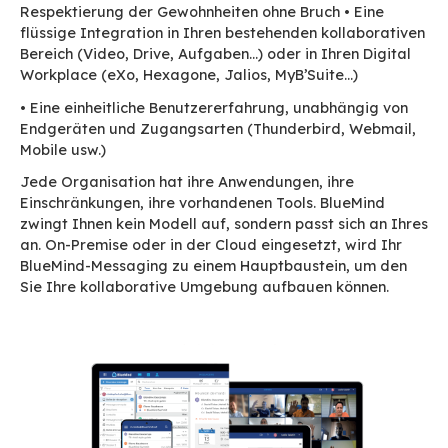
Auf der Benutzerseite verbessert eine zentralis
Umgebung die Konzentration. Indem Standard
Anwendungsszenarien direkt über das Messag
ermöglicht werden, gewinnen die Mitarbeiter a
Klarheit, reduzieren die Zerstreuung und finde
bessere Aufmerksamkeitsqualität wieder. Wenn
Aufgaben, Kalender, Meetings und Videos in e
kohärenten Rahmen artikulieren, ist die
Zusammenarbeit notwendigerweise einfacher, 
Austausche sind lesbarer und man erspart sich 
Kopfschmerzen, Kompetenz in diesem oder jen
Tool aufbauen zu müssen.
Auf Seiten der IT-Abteilung reduziert die Vere
der Zugänge die Nutzungsbarriere und erleicht
Aneignung der Tools durch die Benutzer, die si
angewöhnen, sie zu verwenden.