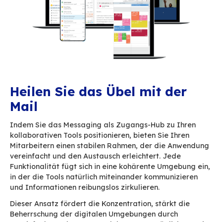
Konkret? Die kollaborati
Umgebung aufbauen, die
Ihnen passt
Ausgehend vom Kommunikationshub, der das 
ist, verbinden wir die Anwendungen wieder un
reduzieren die Notwendigkeit, ständig manuel
den Tools zu wechseln. Interessant auf dem Pa
in der Praxis, wie macht man das?
Konkret bringt BlueMind die unverzichtbaren B
in einer kohärenten, robusten und interoperabl
Umgebung zusammen:
• Ein vollständiges kollaboratives Messaging (E
Kalender, Kontakte) • Native Outlook-Unterstü