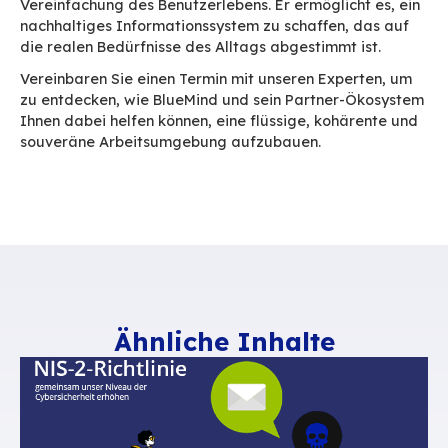
Respektierung der Gewohnheiten ohne Bruch • 
flüssige Integration in Ihren bestehenden koll
Bereich (Video, Drive, Aufgaben…) oder in Ihren
Workplace (eXo, Hexagone, Jalios, MyB’Suite…)
• Eine einheitliche Benutzererfahrung, unabhän
Endgeräten und Zugangsarten (Thunderbird, 
Mobile usw.)
Jede Organisation hat ihre Anwendungen, ihre
Einschränkungen, ihre vorhandenen Tools. Blue
zwingt Ihnen kein Modell auf, sondern passt sic
an. On-Premise oder in der Cloud eingesetzt, w
BlueMind-Messaging zu einem Hauptbaustein,
Sie Ihre kollaborative Umgebung aufbauen kön