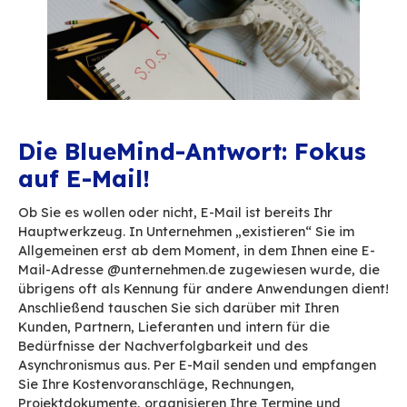
Jeder Kontextwechsel unterbricht die Konzentr
stört den Gedankenfluss und erfordert eine kog
Neuanpassung.
Es dauert im Durchschnitt 23 Minuten, um nach 
Unterbrechung die volle Konzentration wiederz
Multiplizieren Sie das mit den Dutzenden von t
Unterbrechungen, und Sie erhalten einen massi
Produktivitätsverlust! Ganz zu schweigen von S
Fehlern, mentaler Erschöpfung und einem diffu
Gefühl der Verwirrung, das die tägliche Effizie
untergräbt.
Auf Seiten der IT-Abteilung bedeutet die Verv
unabhängiger und nicht verbundener Apps eine
Erhöhung der notwendigen Unterbrechungen.