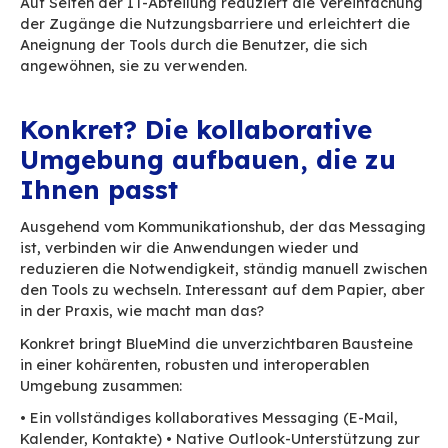
Allgemeinen erst ab dem Moment, in dem Ihnen
Mail-Adresse @unternehmen.de zugewiesen wu
übrigens oft als Kennung für andere Anwendun
Anschließend tauschen Sie sich darüber mit Ihr
Kunden, Partnern, Lieferanten und intern für di
Bedürfnisse der Nachverfolgbarkeit und des
Asynchronismus aus. Per E-Mail senden und e
Sie Ihre Kostenvoranschläge, Rechnungen,
Projektdokumente, organisieren Ihre Termine 
Meetings. Und das aus gutem Grund: E-Mail ve
eine unvergleichliche Allgegenwärtigkeit, offe
Standard, universell, interoperabel, auf allen 
verfügbar…
Ausgehend von dieser Feststellung schlägt Blu
Zugang zur gesamten Zusammenarbeit über 
täglich geöffnete Tool zu gewähren: das Messa