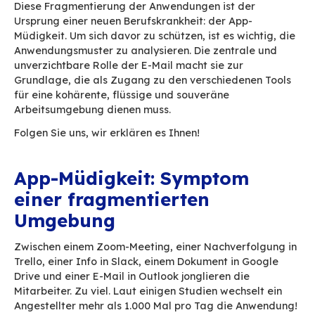
In vielen Organisationen wurde das kollaborat
Informationssystem Schicht für Schicht aufgeb
indem für jeden neuen Bedarf ein neues Tool e
wurde. Nach und nach entstand das Informati
durch Anhäufung, ohne wirklichen Gesamtplan.
Was die tägliche Arbeit erleichtern sollte, mac
Ende komplizierter. Die Mitarbeiter müssen stä
Benutzeroberfläche wechseln, neue Anwendun
erlernen, sich an verschiedene Logiken anpasse
IT-Abteilungen verbringen ihre Zeit damit, schl
aufeinander abgestimmte Bausteine
zusammenzuhalten.
Diese Fragmentierung der Anwendungen ist de
Ursprung einer neuen Berufskrankheit: der App
Müdigkeit. Um sich davor zu schützen, ist es wic
Anwendungsmuster zu analysieren. Die zentral