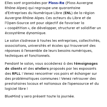
VILLE
Lyon
Les Rencontres Professionnelles du Logiciel Lib
se dérouleront la journée du
mardi 28 juin 202
18h à l’Hôtel de Région à Lyon
.
Elles sont organisées par
Ploss-Ra
(Ploss Auve
Rhône-Alpes) qui regroupe une quarantaine
d’Entreprises du Numérique Libre (
ENL
) de la 
Auvergne-Rhône-Alpes. Ces acteurs du Libre e
l’Open-Source ont pour objectif de favoriser la
« coopétition », de développer, structurer et sol
écosystème dynamique.
Le salon s’adresse à toutes les entreprises, coll