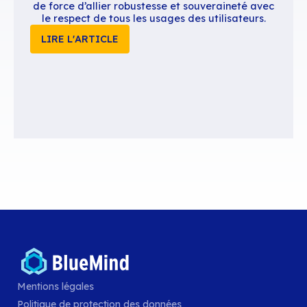
Contenus similaires
BlueMind annonce la sortie de BlueM
Mentions légales
La nouvelle version 5 de BlueMind réussi le
Politique de protection des données