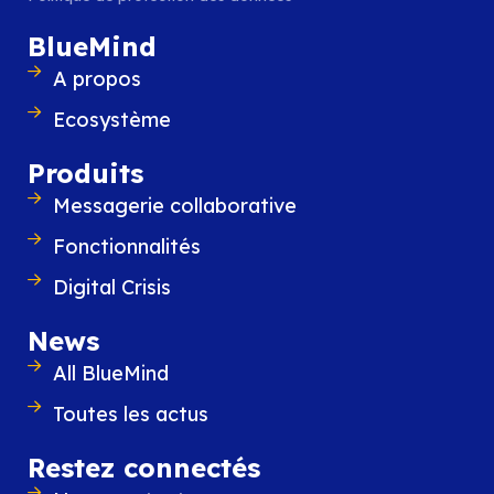
de force d’allier robustesse et souverainet
le respect de tous les usages des utilisat
BlueMind
LIRE L'ARTICLE
A propos
Ecosystème
Produits
Messagerie collaborative
Fonctionnalités
Digital Crisis
News
All BlueMind
Toutes les actus
Restez connectés