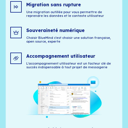
Les 16 et 17 septembre, BlueMind participera
3ᵉ édition de Lyon Cyber Expo, le rendez-vou
confiance…
VOIR
Pourquoi BlueMind 