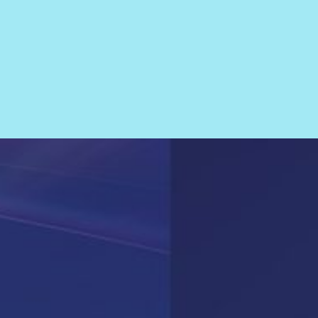
BlueMind : tout le périmè
collaboratif
BlueMind, c’est aussi un large éventail de
fonctionnalités pensées pour les utilisate
professionnels.
Accessible depuis tous les clients mail, w
mobiles. BlueMind offre le meilleur suppo
collaboratif disponible pour Thunderbird
la seule solution du marché nativement
compatible Outlook sans connecteur.
PLUS D’INFOS
TOUS LES FONCTIONNAL
Messagerie