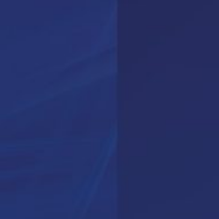
Agenda
Contact
VO-IP
Visioconférence intégrée
Outlook, web et mobiles
Et plus encore...