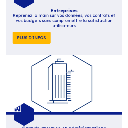
BlueMind s’adapte à v
enjeux
Territoires et services publics