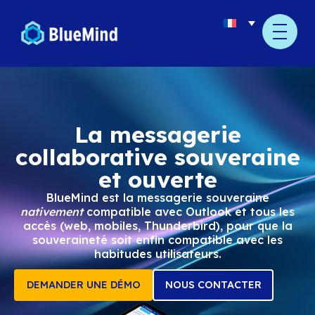
contenu
principal
La messagerie
collaborative souve
et ouverte
BlueMind est la messagerie souvera
nativement
compatible avec Outlook et 
accès (web, mobiles, Thunderbird), pour
souveraineté soit enfin compatible av