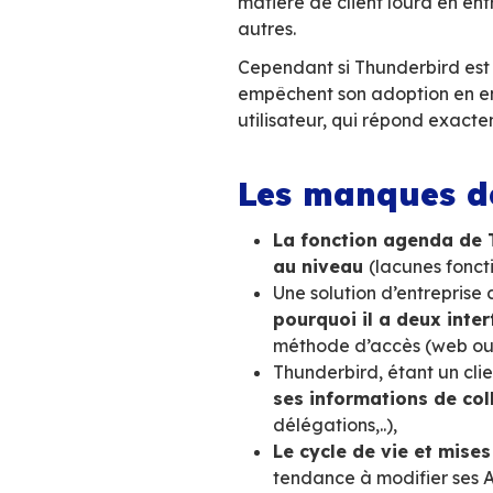
Un obstacle fréqu
client lourd ; car
lorsqu’il est conn
compatible Outlo
C’est une question
nombre de client d
bien sur il y a le
matière de client 
autres.
Cependant si Thund
empêchent son ado
utilisateur, qui r
Les manq