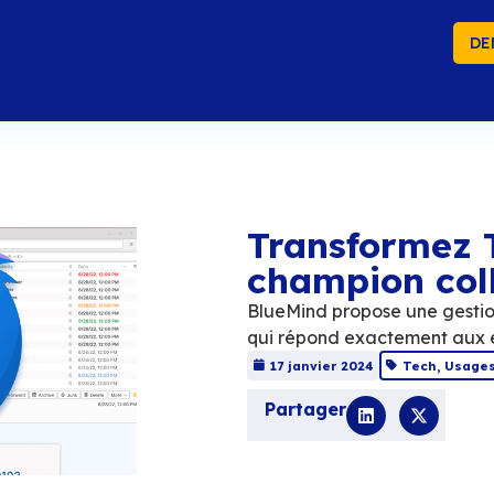
DE
Tr
ch
BlueM
qui r
17 