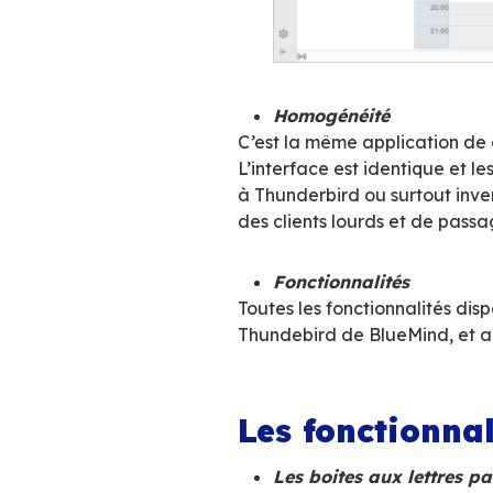
gestion des r
réservation de
gestion des dé
les impressio
Afin d’offrir toute
dans Thunderbir
l’application web
.