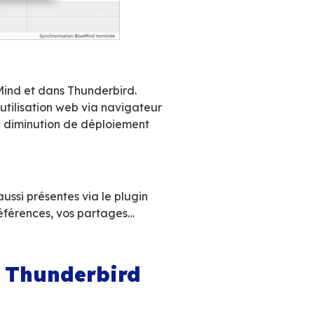
urnit
son propre calendrier, directement in
nalités et la
même ergonomie que celles de