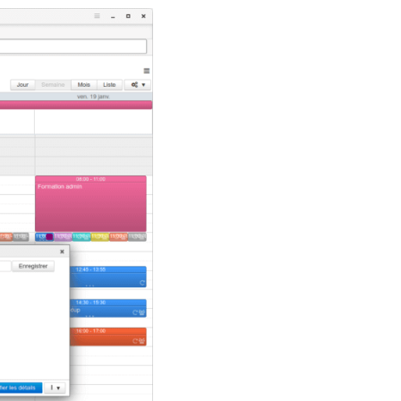
s de collaboration pour tous les clients
tion peu importe les différents clients utilisés
 par Outlook qui est le client le plus avancé 
ur Outlook de façon globale dans BlueMind en
ents dans la mesure du possible.
n très complète permettant d’accéder à des