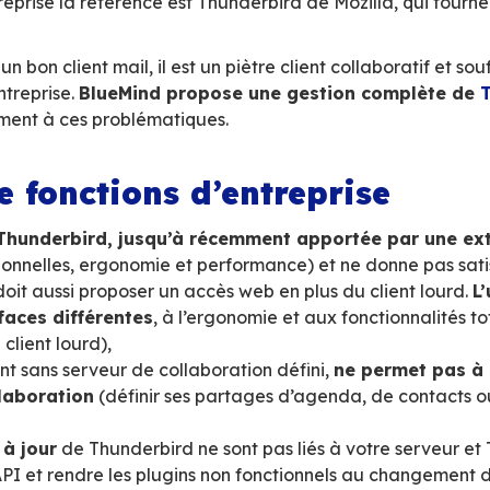
ent à l’adoption d’un serveur de messagerie
 Outlook fonctionne toujours différemment (et
ecté à Exchange… (ou aujourd’hui
BlueMind, la
ok sans connecteur).
 d’habitude des utilisateurs et de fonctionnali
e messagerie (mail et collaboratif) Open Source
 webmail de BlueMind
entièrement pensé pour
lourd en entreprise la référence est Thunderbi
erbird est un bon client mail, il est un piètre 
ption en entreprise.
BlueMind propose une 
épond exactement à ces problématiques.
ues de fonctions d’entr