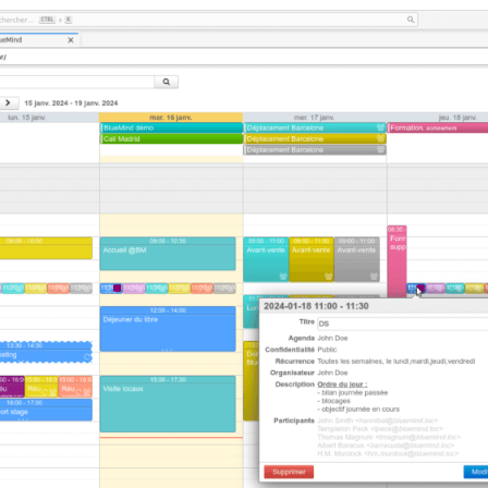
Mind est d’offrir
les fonctionnalités avancée
rd, web, mobiles) afin de permettre la collabora
nalité avancée est intégrée (souvent proposée
 nativement) nous développons le support po
’elle puisse être disponible pour les autres cli
er
ne messagerie d’entreprise est une applicatio
ancées :
ersonnels et partagés
pes de vues et les vues sauvegardées
ez-vous et de réunion
isponibilité des collaborateurs