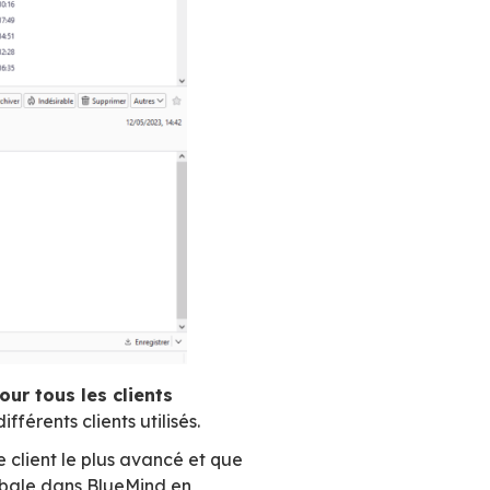
el de BlueMind
bird,
avec un plugin dédié qui l’enrichit d’un 
rsonnels et partagés et d’une gestion des tâch
rd.