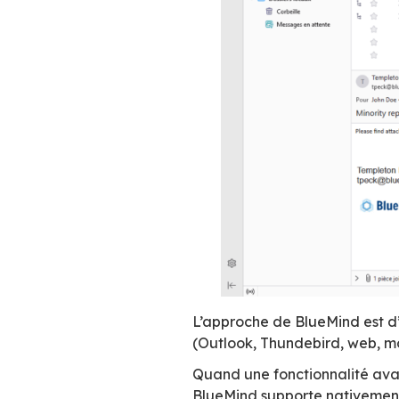
Thunderbi
BlueMind intègre 
partagé, d’un annu
tout paramétrable 