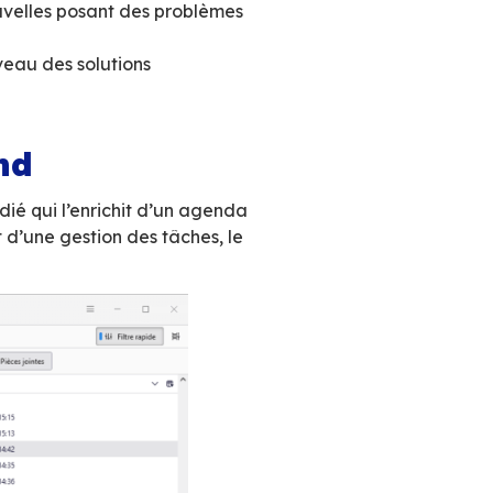
apportée par une extension, Lightning, n’e
) et ne donne pas satisfaction en entreprise,
 plus du client lourd.
L’utilisateur ne compr
et aux fonctionnalités totalement différentes se
fini,
ne permet pas à l’utilisateur de para
d’agenda, de contacts ou de messagerie, ses
liés à votre serveur et Thunderbird a une fâc
ionnels au changement de version. Ainsi on rem
ns de Thunderbird, les nouvelles posant des pro
ttre Thunderbird au niveau des solutions