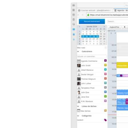
L’approche de Blue
(Outlook, Thundebi
Quand une fonction
BlueMind supporte
faisant en sorte qu
Calendri
Le calendrier d’u
fonctionnalités av
calendriers p
différents ty
prise de rend
recherche de d