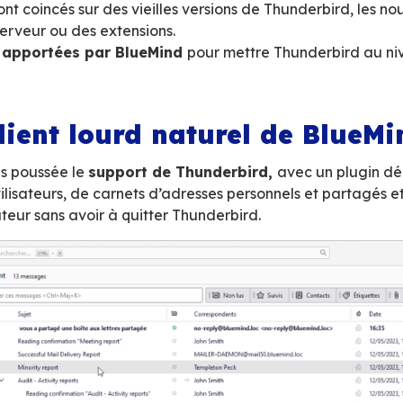
agenda de Thunderbird, jusqu’à récemment 
cunes fonctionnelles, ergonomie et performance
’entreprise doit aussi proposer un accès web en
 deux interfaces différentes
, à l’ergonomie 
ès (web ou client lourd),
tant un client sans serveur de collaboration dé
ions de collaboration
(définir ses partages 
,
ie et mises à jour
de Thunderbird ne sont pas 
ifier ses API et rendre les plugins non fonct
tilisateurs sont coincés sur des vieilles versio
té avec le serveur ou des extensions.
s
réponses apportées par BlueMind
pour me
ntreprise.