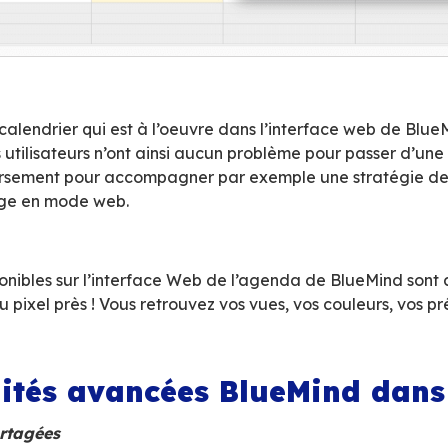
essources
 salles
légations, droits et partages
ns PDF…
s ces fonctionnalités, le connecteur BlueMind fo
d
et présentant exactement les mêmes fonction
 À cela plusieurs atouts :