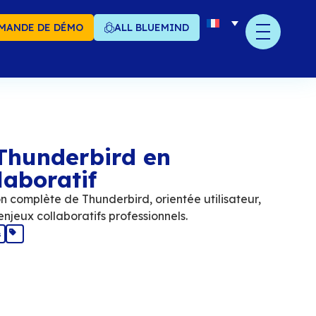
MANDE DE DÉMO
ALL BLUEMIND
ansformez Thunderbir
ampion collaboratif
ind propose une gestion complète de Thunderbi
épond exactement aux enjeux collaboratifs prof
janvier 2024
Tech
,
Usages