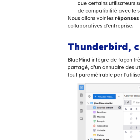
La fonction 
au niveau
(la
Une solution d
pourquoi il a
méthode d’acc
Thunderbird, é
ses informat
délégations,..)
Le cycle de v
tendance à mod
que certains u
de compatibili
Nous allons voir le
collaboratives d’e