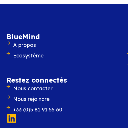
BlueMind annonce la sort
BlueMind
eMind réussi le tour de force d’allier robustesse e
A propos
Ecosystème
Restez connectés
Nous contacter
Nous rejoindre
+33 (0)5 81 91 55 60