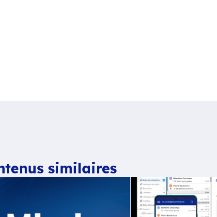
 pays différents, un salon avec 30 exposants, 
te première édition.
isir d’animer une conférence Mercredi 7 à 10h q
et souveraineté !
« . Vous pourrez y découvrir l
18. Cette version 4.0 est attendue comme un vé
au support à 100% d’Outlook sans connecteur.
e la domination des géants américains devient (
x