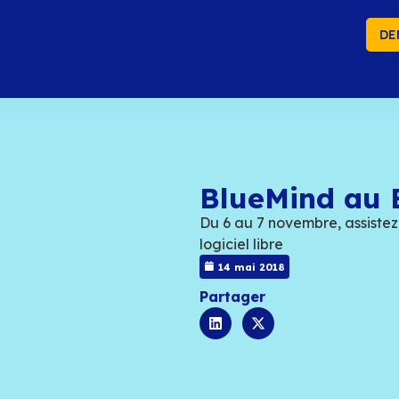
DE
Bl
Du 6 
logici
14 
Part