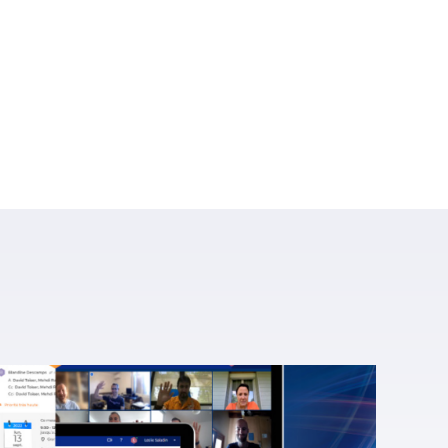
une convention d’affaires, un hackathon… seron
ui aura pour titre : «
Enfin une messagerie qu
a prochaine version de BlueMind, à paraître d’ic
ritable « game changer » dans le domaine de l
 Respecter tous les usages de messagerie en
enfin) possible.