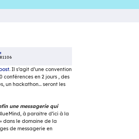
DATE
20181106
première édition du
B-Boost
. Il s’agit d’une co
 l’open source. Près de 90 conférences en 2 jour