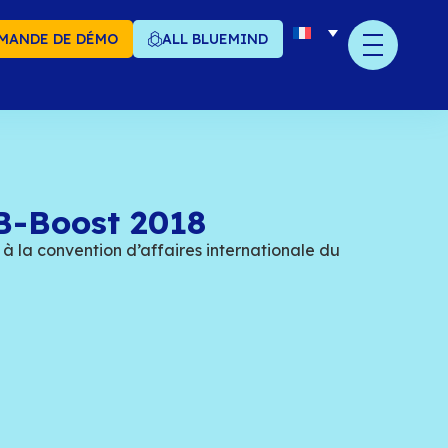
MANDE DE DÉMO
ALL BLUEMIND
ueMind au B-Boost 20
au 7 novembre, assistez à la convention d’affai
el libre
mai 2018
ager