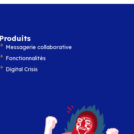
ie de BlueMind v5
Produits
t souveraineté avec le respect de tous les usages d
Messagerie collaborative
Fonctionnalités
Digital Crisis