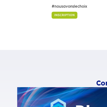
intervenants de 12
temps forts de cet
Nous aurons le pla
réconcilie usage 
fin de l’année 20
messagerie grâce 
s’affranchissant d
#nousavonslechoi