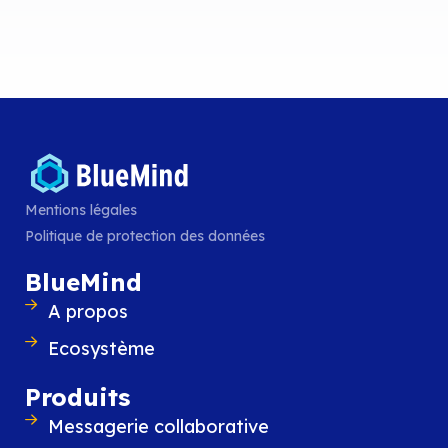
BlueMind annonce la sortie de BlueM
La nouvelle version 5 de BlueMind réussi le
de force d’allier robustesse et souverainet
Mentions légales
le respect de tous les usages des utilisat
Politique de protection des données
LIRE L'ARTICLE
BlueMind
A propos
Ecosystème
Produits
Messagerie collaborative