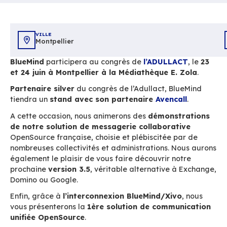
Accueil
Ressources
BlueMind au congrès de l’A
VILLE
Montpellier
BlueMind
participera au congrès de
l’ADULLA
et 24 juin à Montpellier à la Médiathèque E.
Partenaire silver
du congrès de l’Adullact, Bl
tiendra un
stand avec son partenaire
Avenca
A cette occasion, nous animerons des
démonst
de notre solution de messagerie collaborat