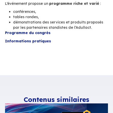
OpenSource française, choisie et plébiscitée p
nombreuses collectivités et administrations. N
également le plaisir de vous faire découvrir no
prochaine
version 3.5
, véritable alternative à
Domino ou Google.
Enfin, grâce à
l’interconnexion BlueMind/Xiv
vous présenterons la
1ère solution de commu
unifiée OpenSource
.
L’événement propose un
programme riche et 
conférences,
tables rondes,
démonstrations des services et produits p
par les partenaires standistes de l’Adullact
Programme du congrès
Informations pratiques