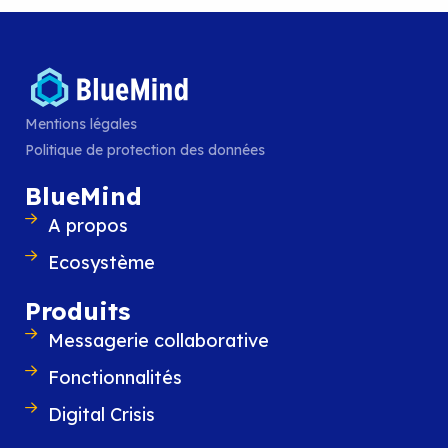
BlueMind annonce la sortie de BlueM
La nouvelle version 5 de BlueMind réussi le
de force d’allier robustesse et souverainet
le respect de tous les usages des utilisat
Mentions légales
LIRE L'ARTICLE
Politique de protection des données
BlueMind
A propos
Ecosystème
Produits
Messagerie collaborative
Fonctionnalités
Digital Crisis