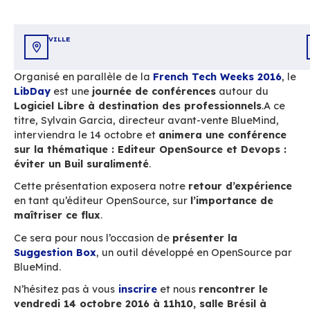
Accueil
Ressources
Libday Marseille
VILLE
Organisé en parallèle de la
French Tech Week
LibDay
est une
journée de conférences
autou
Logiciel Libre à destination des professionn
titre, Sylvain Garcia, directeur avant-vente Bl
interviendra le 14 octobre et
animera une con
sur la thématique : Editeur OpenSource et 
éviter un Buil suralimenté
.