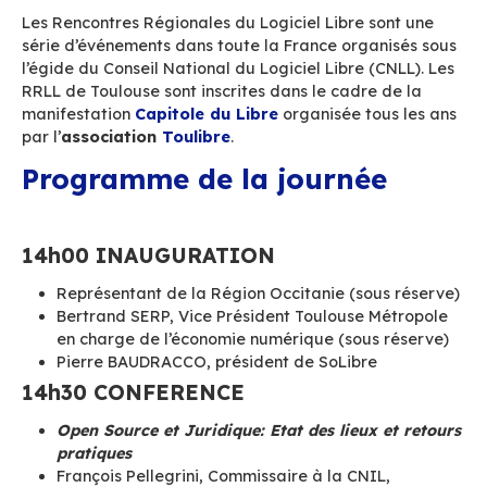
Toulouse
. Ces rencontres s’adressent aussi bie
services informatiques qu’aux directions mé
trouveront des
réponses à leurs problémati
techniques et besoins fonctionnels
.
Les RRLL sont ainsi l’occasion de rencontrer de
administrations, collectivités, industries et ent
ayant déployé des solutions libres ainsi que les
prestataires locaux.
Les Rencontres Régionales du Logiciel Libre so
série d’événements dans toute la France organ
l’égide du Conseil National du Logiciel Libre (C
RRLL de Toulouse sont inscrites dans le cadre 
manifestation
Capitole du Libre
organisée tou
par l’
association
Toulibre
.
Programme de la journée