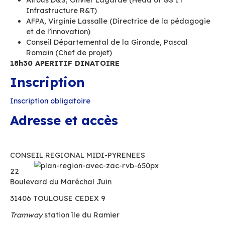
Open Source française
Eclipse
Ametys
IoT, gestion de données
Portail d’entrepri
scientifiques et de données
intranets collabo
géo-localisées
Open Wide
NSTeam
Au coeur de la diffusion de
SugarCRM et Su
l’Open Source dans l’industrie
17h30 TABLE RONDE
Quels usages et quels retours pour les Entrepr
Collectivités qui ont fait le choix de l’Open S
Animé par Cyrille Chausson (Fondateur – Réda
chef LeMagIT.fr)