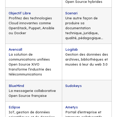
Quel marché représente l’Open Source en
Retour sur l’Etude 2015 du CNLL
Philippe Montargès, Co-Président du Conse
National du Logiciel Libre (CNLL)
15h30 ATELIERS
Découvrez les offres Open Source des Ent
de la région
12 thématiques réparties sur 2 tracks
Infrastructure et
Solution
Système
Applicatio
Service
Centreon
Makina Corpus
Une solution robuste pour
Le développeme
superviser sans compter !
d’applications mo
avec des techno