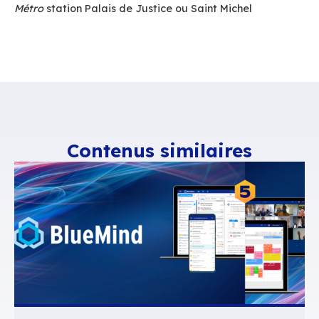
Intervenants
HLM des chalets, Olivier Vigand (DSI)
Communauté d’agglomération de Carcass
Yannick Soler (DSI)
Groupama, Jean-Pierre Morotti (Responsa
supervision)
Airbus, Nicolas Fanjeau (ITSM Project Man
Airbus D&S, Olivier Lagarde (Head of GS I
Infrastructure R&T)
AFPA, Virginie Lassalle (Directrice de la 
et de l’innovation)
Conseil Départemental de la Gironde, Pas
Romain (Chef de projet)
18h30 APERITIF DINATOIRE
Inscription