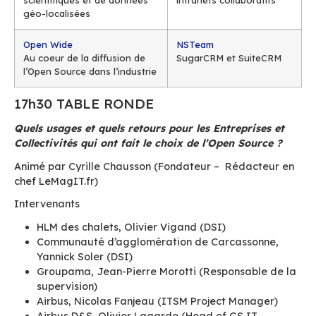
Open Source hyb
Objectif Libre
Scenari
Profitez des technologies
Une autre façon
Cloud innovantes comme
produire sa
OpenStack, Puppet, Ansible
documentation
ou Docker
technique, juridi
qualité, pédago
Avencall
Logilab
L
a solution de
Gestion des don
communications unifiées
archives, bibliot
Open Source XiVO
musées à leur du
transforme l’industrie des
télécommunications
BlueMind
Sudokeys
La messagerie collaborative