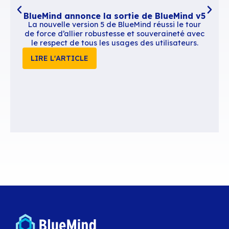
Inscription obligatoire
Adresse et accès
CONSEIL REGIONAL MIDI-PY
RENEES
22
Boulevard du Maréchal Juin
31406 TOULOUSE CEDEX 9
Tramway
station île du Ramier
Métro
station Palais de Justice ou Saint Michel