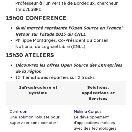
14h00 INAUGURATION
Représentant de la Région Occitanie (sous
Bertrand SERP, Vice Président Toulouse M
en charge de l’économie numérique (sous 
Pierre BAUDRACCO, président de SoLibre
14h30 CONFERENCE
Open Source et Juridique: Etat des lieux e
pratiques
François Pellegrini, Commissaire à la CNIL
Professeur à l’université de Bordeaux, che
Inria/LaBRI
15h00 CONFERENCE