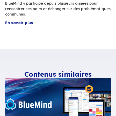
Elles sont organisées par
Ploss-Ra
(Ploss Auv
Rhône-Alpes) qui regroupe une trentaine
d’Entreprises du Numérique Libre (ENL) de l
Auvergne-Rhône-Alpes.
Ces acteurs du Libre 
l’Open-Source ont pour objectif de favoriser la
« coopétition », de développer, structurer et sol
écosystème dynamique.
Le salon s’adresse à toutes
les entreprises,
collectivités, associations, universités et éc
trouveront des réponses à l’ensemble de leurs 
numériques, techniques et fonctionnels.
BlueMind y participe depuis plusieurs années p
rencontrer ses pairs et échanger sur des prob
communes.
En savoir plus