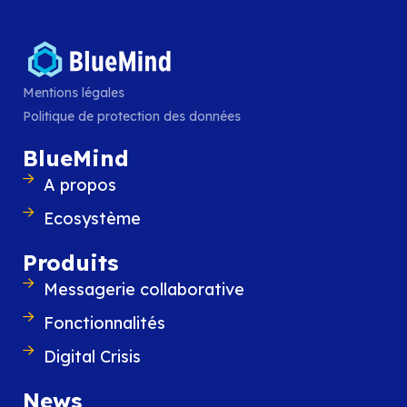
Mentions légales
Politique de protection des données
BlueMind annonce la sortie de BlueM
La nouvelle version 5 de BlueMind réussi le
BlueMind
de force d’allier robustesse et souverainet
le respect de tous les usages des utilisat
A propos
LIRE L'ARTICLE
Ecosystème
Produits
Messagerie collaborative
Fonctionnalités
Digital Crisis
News