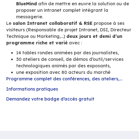
nous aurons l’occasion de :
Vous accueillir sur notre stand et vous
pré
solution de messagerie collaborative B
véritable alternative française à Exchang
…
Animer des
démonstrations
de la 1ère so
Communications Unifiées
Open Source.
Présenter, discuter de nos
offres de part
BlueMind
afin de mettre en euvre la soluti
proposer un intranet complet intégrant la
messagerie.
Le
salon Intranet collaboratif & RSE
propose
visiteurs (Responsable de projet Intranet, DSI,
Technique ou Marketing,…)
deux jours et demi
programme riche et varié
avec :
14 tables rondes animées par des journalis