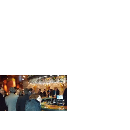
erci de cliquer ici
)
ure
Mind, par
Avencall
pondre à vos questions
0 à 12h00