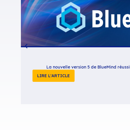
[gravityform id= »6