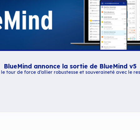
″ title= »true » description= »true »]
Contenus similaires