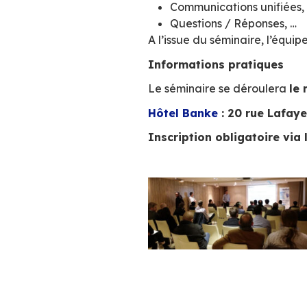
(Pour vous inscri
Au programme :
BlueMind, la 
Nouveautés et
Ecosystème B
Protection an
Communication
Questions / R
A l’issue du sémin
Informations pr
Le séminaire se d
Hôtel Banke
: 20