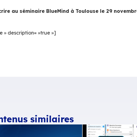
gatoire via le formulaire ci-dessous
crire au séminaire BlueMind à Toulo