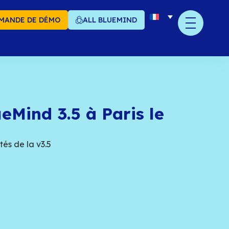
MANDE DE DÉMO
ALL BLUEMIND
minaire BlueMind 3.5 à
/11
 découvrir les nouveautés de la v3.5
octobre 2016
ager