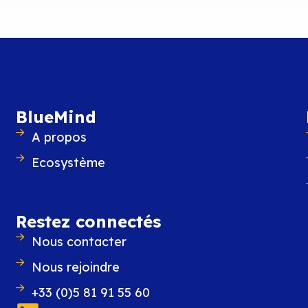
BlueMind
A propos
Ecosystème
BlueMind annonce la sort
eMind réussi le tour de force d’allier robustesse e
Restez connectés
Nous contacter
Nous rejoindre
+33 (0)5 81 91 55 60