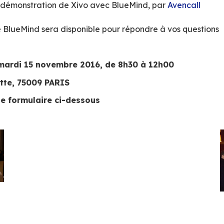
re au séminaire BlueMind à Toulouse le 29/11,
m
messagerie collaborative made in France
 démonstrations de la 3.5
lueMind
ti-virus / antispam de BlueMind avec
VadeSec
s unifiées, démonstration de Xivo avec Blue
éponses, …
aire, l’équipe BlueMind sera disponible pour ré
atiques
éroulera
le mardi 15 novembre 2016, de 8h3
 rue Lafayette, 75009 PARIS