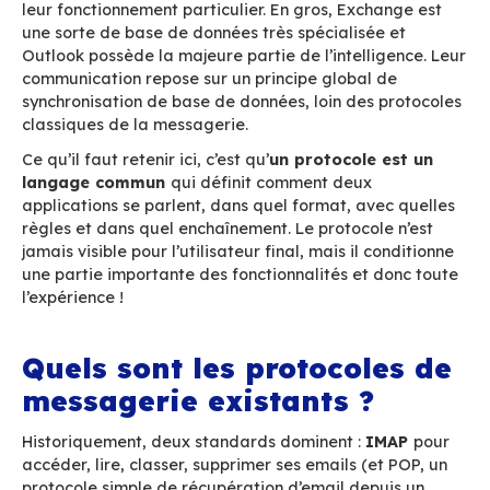
Un protocole : qu’est-ce
c’est ?
Quand on parle de messagerie, les utilisateurs
uniquement à l’application qu’ils utilisent chaqu
comme
Outlook
par exemple qui est l’interfac
à la messagerie dominante dans les organisati
Cette interface communique avec un serveur (
ou 365
dans l’univers Microsoft) et les deux
communiquent ensemble via une famille de pro
et formats. Chez Microsoft cette famille de pro
s’appelle MAPI pour «
Messaging Application
Programming Interface
».
MAPI a été développé par Microsoft pour ses p
produits, c’est donc un langage très spécifique
totalement lié au duo client/serveur de Micros