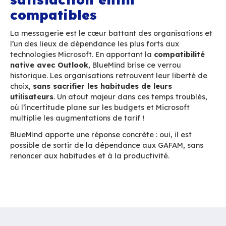
habitudes d’usage, en offrant aux utilisateurs 
Outlook inchangé… mais libéré de Microsoft !
Quid du protocole JMAP
Depuis 10 ans, un protocole de messagerie ap
resurgit de temps en temps dans des discussio
ambition est de remplacer le protocole IMAP h
en le modernisant et y ajoutant la gestion des 
et des calendriers.
Sur le papier, l’initiative est intéressante, IMAP
de nombreux défauts. Cependant aucun serveur
ne propose une implémentation complète et ép
ce protocole n’a jamais décollé, c’est que
l’inté
besoin sont en réalité aujourd’hui très limit
Pourquoi ?