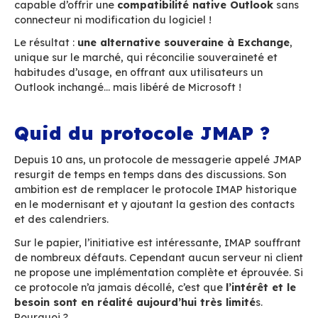
matière de messagerie souveraine: c’est le clie
plus utilisé dans les entreprises, et il s’appuie 
un ensemble de protocoles et formats exclusifs
Microsoft. Retirer Exchange, c’est mécaniquem
dégrader l’expérience Outlook pour les utilisat
qui place les DSI dans une boucle de lock-in 
entretenue par l’éditeur américain.
Implémenter MAPI : le 
de force de BlueMind p
votre souveraineté
A partir de sa version 4, BlueMind a relevé un d
d’ampleur
: implémenter MAPI nativement c
serveur
. C’est une prouesse technique inédite,