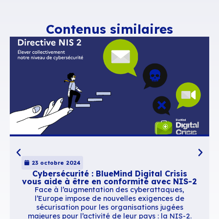
Parce que le raisonnement des utilisateurs se f
moyen d’accès, or :
Outlook
a son protocole spécialisé, MAPI,
totalement rodé et qui va plus loin que ce
qu’envisage JMAP. Microsoft ne quittera j
standard établi pour dégrader son expéri
ouvrir la porte à la concurrence !
Le monde des
mobiles
a standardisé sur l
protocole EAS
Les
webmails
récents ont déjà délaissé I
des mécanismes plus modernes et efficac
Même
Thunderbird
, chez qui le sujet revi
les 2-3 ans (et malgré une marque d’intérêt
jamais démarré ni priorisé l’implémentatio
JMAP en 10 ans.
Il n’y a donc plus vraiment d’espace pour ce n