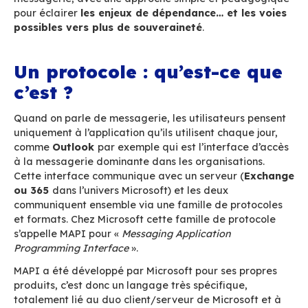
Derrière les « clients », ces outils que vous utili
accéder à vos emails comme Outlook ou les ap
mobiles, ce sont des protocoles et des formats
assurent la circulation des mails, la synchronis
agendas, le partage des contacts. Ces langag
invisibles pour l’utilisateur, conditionnent l’exp
mais aussi
la dépendance ou la liberté d’une
organisation.
D’IMAP à MAPI, en passant par SMTP ou ICS, l’h
ces protocoles et formats est parallèle aux cho
d’usages qui s’offrent aux DSI. Dans cet article
vous emmenons dans les coulisses de ces lang
messagerie, avec une approche simple et péd
pour éclairer
les enjeux de dépendance… et l
possibles vers plus de souveraineté
.