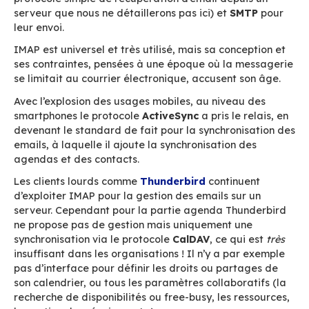
leur fonctionnement particulier. En gros, Excha
une sorte de base de données très spécialisée 
Outlook possède la majeure partie de l’intellig
communication repose sur un principe global d
synchronisation de base de données, loin des p
classiques de la messagerie.
Ce qu’il faut retenir ici, c’est qu’
un protocole e
langage commun
qui définit comment deux
applications se parlent, dans quel format, avec
règles et dans quel enchaînement. Le protocole
jamais visible pour l’utilisateur final, mais il co
une partie importante des fonctionnalités et d
l’expérience !
Quels sont les protocole