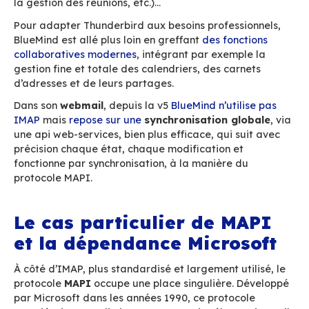
messagerie existants ?
Historiquement, deux standards dominent :
IM
accéder, lire, classer, supprimer ses emails (et
protocole simple de récupération d’email depu
serveur que nous ne détaillerons pas ici) et
SM
leur envoi.
IMAP est universel et très utilisé, mais sa conc
ses contraintes, pensées à une époque où la m
se limitait au courrier électronique, accusent s
Avec l’explosion des usages mobiles, au niveau
smartphones le protocole
ActiveSync
a pris le 
devenant le standard de fait pour la synchroni
emails, à laquelle il ajoute la synchronisation d
agendas et des contacts.
Les clients lourds comme
Thunderbird
continu