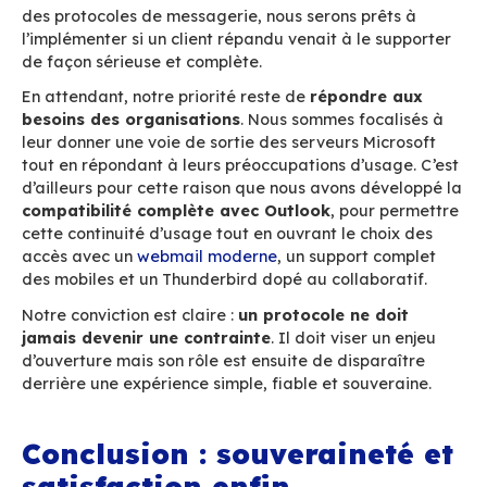
Pourquoi est-ce si complexe ? Parce que là où
gère que l’email, avec des commandes de gest
messages, MAPI manipule des objets beaucoup
riches (calendriers, contacts, tâches, notes, disp
et fonctionne par synchronisation de base de 
un paradigme totalement différent des princip
protocoles habituels.
Ainsi la gestion côté serveur de MAPI nécessit
repenser intégralement le fonctionnement 
serveur
. En développant toute la pile MAPI cô
serveur, BlueMind est devenu le seul acteur d
capable d’offrir une
compatibilité native Out
connecteur ni modification du logiciel !
Le résultat :
une alternative souveraine à E
unique sur le marché, qui réconcilie souveraine