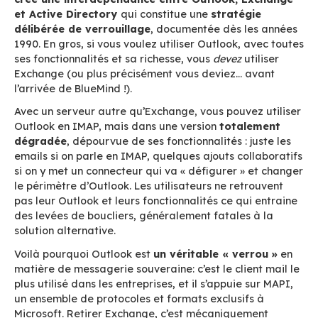
une api web-services, bien plus efficace, qui su
précision chaque état, chaque modification et
fonctionne par synchronisation, à la manière d
protocole MAPI.
Le cas particulier de M
et la dépendance Micros
À côté d’IMAP, plus standardisé et largement uti
protocole
MAPI
occupe une place singulière. 
par Microsoft dans les années 1990, ce protoco
propriétaire ne se limite pas au courrier électro
assure aussi la synchronisation des calendriers
contacts, tâches, notes et informations de dispo
C’est MAPI qui confère à Outlook toute sa r
fonctionnelle
lorsqu’il est couplé à Exchange, 