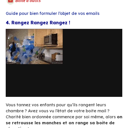
Faites également attention aux
listes de diffu
assurez-vous qu’elles sont bien à jour sinon vou
de recevoir de nombreux messages d’erreur o
d’atteindre des personnes non concernées.
Pour tout savoir sur les listes de diffusion vou
consulter la documentation de
BlueMind
, de
Thunderbird
, d’
Outlook
ou de
Gmail
.
3. Vous n’êtes pas Rafael Nadal, arrêtez
renvoyer la balle!
L’email n’est pas un chat
! Il n’est pas fait po
en direct. Pour vos conversations simples ou ur