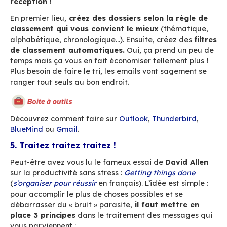
préférez
les échanges directs
(réunion, télép
messagerie instantanée etc.).
Quand c’est possible, essayez de vous contrai
à
deux allers-retours
maximum à partir du m
mail de départ. Si vous avez encore des rema
après ces échanges, allez plutôt discuter avec
destinataire physiquement ou par téléphone.
Dans la même idée, faites attention
aux sujets
dérivent.
Il est important d’être précis dans l’o
votre mail, ça vous permettra de le retrouver p
facilement. Si votre mail parle de tel dossier 
les échanges ont dérivé sur un autre sujet, int
la discussion et ouvrez en une nouvelle. Tout 
réunion physique, on peut perdre beaucoup de
avec des digressions !