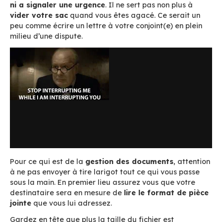
instantanés. Pour autant, bien que leur usage 
régulièrement chaque année, ils sont accusés 
les maux :
tueurs de productivité
,
facteur de st
perte de temps
,
addiction
,
vecteur d’incompré
mauvaise utilisation
…
En ce mois d’août nous avons décidé de vous d
coup de pouce
avec ce petit précis de produc
grâce à l’email
. A vos claviers, c’est parti !
1. L’email sert à envoyer des messages d
et archivables
Comprenez, i
l ne sert pas à stocker vos doc
ni a signaler une urgence
. Il ne sert pas non p
vider votre sac
quand vous êtes agacé. Ce ser
peu comme écrire un lettre à votre conjoint(e) 
milieu d’une dispute.