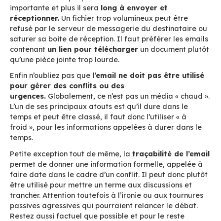
Pour ce qui est de la
gestion des documents
,
à ne pas envoyer à tire larigot tout ce qui vou
sous la main. En premier lieu assurez vous que 
destinataire sera en mesure de
lire le format
jointe
que vous lui adressez.
Gardez en tête que plus la taille du fichier est