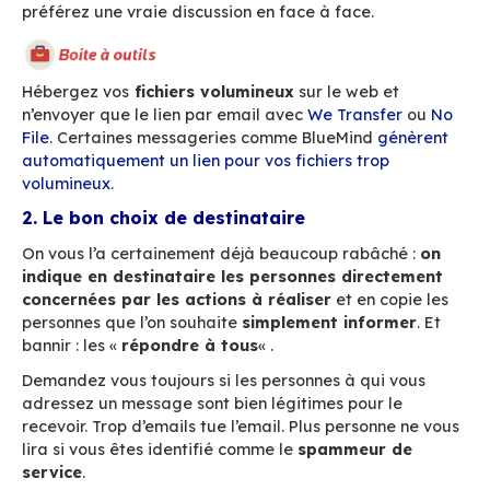
importante et plus il sera
long à envoyer et
réceptionner.
Un fichier trop volumineux peut 
refusé par le serveur de messagerie du destin
saturer sa boite de réception. Il faut préférer 
contenant
un lien pour télécharger
un docume
qu’une pièce jointe trop lourde.
Enfin n’oubliez pas que
l’email ne doit pas être
pour gérer des conflits ou des
urgences.
Globalement, ce n’est pas un média 
L’un de ses principaux atouts est qu’il dure dan
temps et peut être classé, il faut donc l’utiliser 
froid », pour les informations appelées à durer
temps.
Petite exception tout de même, la
traçabilité 
permet de donner une information formelle, ap
faire date dans le cadre d’un conflit. Il peut d