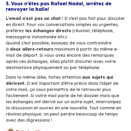
concernées par les actions à réaliser
et en c
personnes que l’on souhaite
simplement infor
bannir : les «
répondre à tous
« .
Demandez vous toujours si les personnes à qui
adressez un message sont bien légitimes pour 
recevoir. Trop d’emails tue l’email. Plus personn
lira si vous êtes identifié comme le
spammeur 
service
.