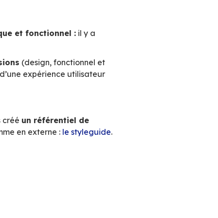
– Impliquer les acteurs 
s souvent traités « en silo » dans une organisat