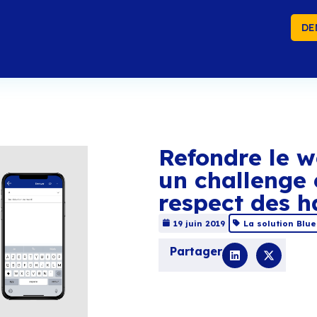
DE
Re
un
re
19 
Par