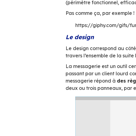
Créer un webmail 
cet objectif effic
L’UX, c’es
Le terme UX, acron
lors de ses inter
(périmètre fonction
Pas comme ça, pa
https://giph
Le design
Le design correspon