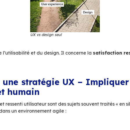
anneaux
…] est l’aptitude d’un objet ou service à être ut
conçu. »
n web, l’utilisabilité repose sur quatre critères 
la facilité avec laquelle l’utilisateur atteint son 
’apprentissage
en découvrant l’outil
’appropriation
et de mémorisation
le faible taux d’erreurs