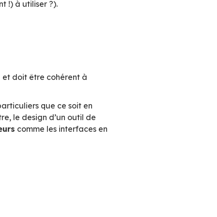
s défis de BlueMind en 2019. Mais comment att
l’expérience globale ressentie par l’utilisa
e à la fois le
visuel
(design),
l’utilisabilité
l est facile (voir plaisant !) à utiliser ?).
4IdpWU
it l’identité de BlueMind et doit être cohérent 