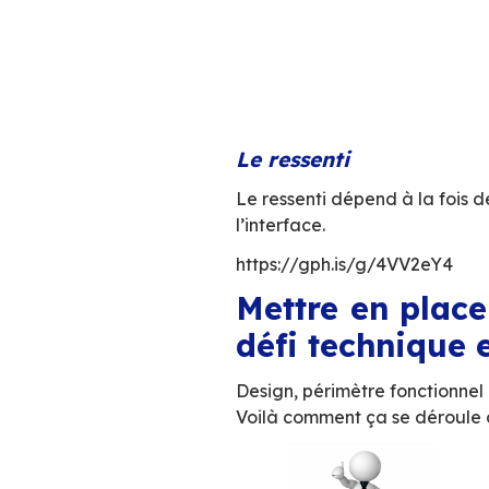
Interface en 3 p
L’utilisabilité
« L’utilisabilité [
pour quoi il a été 
Pour une applicatio
L’efficience
, 
La facilité d
La facilité d
La fiabilité
, 