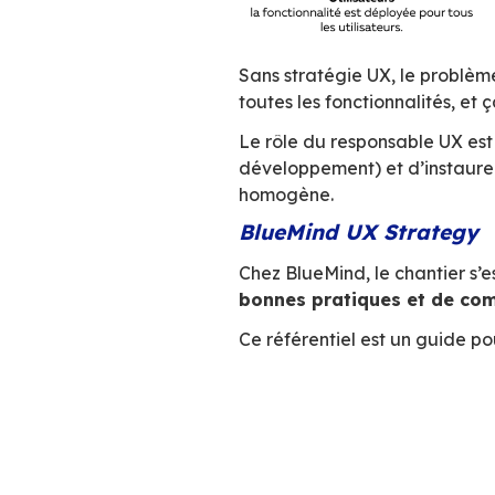
Mettre en
défi tech
Design, périmètre f
Voilà comment ça 