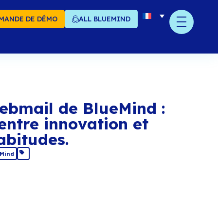
MANDE DE DÉMO
ALL BLUEMIND
fondre le webmail de 
 challenge entre innov
spect des habitudes.
juin 2019
La solution BlueMind
tager