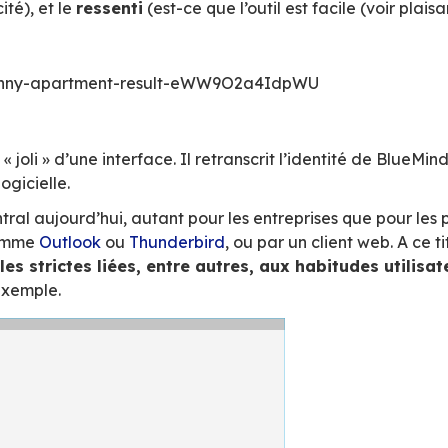
moderne, accessible et agréable, c’est l’un de
acement ? Et pour quoi faire ?
t juste pour faire beau ?
yme de l’anglais « User eXperience » qualifie
actions avec le service ou produit.
Il regroup
nel, efficacité), et le
ressenti
(est-ce que l’outi
r exemple !
y.com/gifs/funny-apartment-result-eWW9O2a
d au côté « joli » d’une interface. Il retranscr