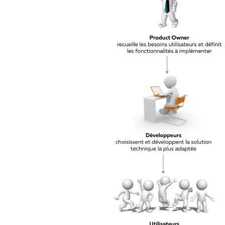
Le ressenti
Le ressenti dépend 
l’interface.
https://gph.is/g/