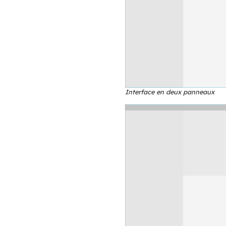
travers l’ensemble 
La messagerie est 
passant par un cl
messagerie répon
deux ou trois pan