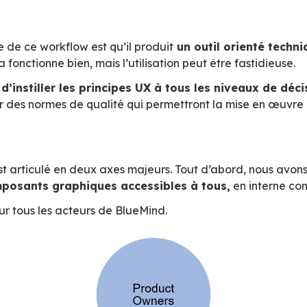
 place une stratégie UX 
nique et humain
onctionnel et ressenti utilisateur sont des sujet
se déroule dans un environnement agile :