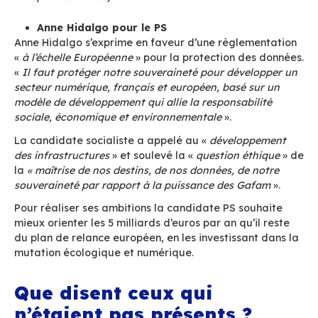
Jean-Luc Mélenchon pour LFI, représen
Bastien Lachaud
Pour LFI la France
« doit être une grande puiss
numérique ».
Le député Bastien Lachau qui rep
le candidat Jean Luc Mélenchon a évoqué un
«
souveraineté »
, avec le souci de
« disposer des 
premières et des technologies »
et de
« garantir
données, élément central ».
Le candidat LFI souhaite un «
protectionnisme
écologique et solidaire
» qui vise à ce que l’Etat
collectivités «
achètent français
» quitte à déso
règles européennes. Bastien Lachaud souligne 
de construire des Data Centers écologiques, de
Français, sur le sol français qui pourraient béné
tout l’écosystème en matière de souveraineté. 
une proposition concrète et non pas théorique p