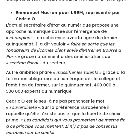
numérique, évoquant le problème des zones bl
En matière de souveraineté il propose de
« nat
le numérique en passant par les achats publics 
l’investissement dans la recherche ».
L’Europe ne
être «
esclave
» des grandes entreprises améri
secteur. Pour lui,
« ce n’est pas à de grandes ent
de faire de l’argent avec ce qui appartient aux F
ça doit être monayé par l’Etat ».
Cela passe par
maitrise de l’hébergement des données et la c
les protéger.
Il propose notamment la construction d’un mot
recherche français, et d’«
Airbus ou un Ariane
»
numérique avec d’autres pays européens. Nico
Dupont Aignan évoque le rôle clé que doit jouer
public pour atteindre ces objectifs.