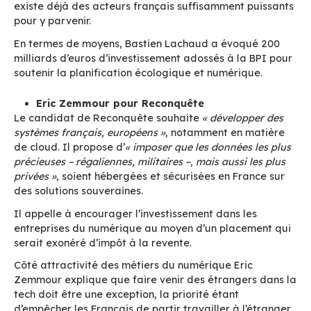
etc.). Il souhaite «
réconcilier notre capacité d’
avec l’intérêt général
».
En matière de souveraineté le candidat des Ve
propose de changer d’approche sur les marchés
et d’arrêter leur ouverture par défaut pour fav
acteurs Européens.
Il propose également l’adoption d’un RGPD2 p
«
garantir la portabilité des données
» avec un 
de «
portefeuille
» où ce serait aux grandes pl
de demander l’autorisation d’accès. A noter qu
mesure de portabilité est déjà prévue à
l’artic
RGPD
actuel.
Nicolas Dupont-Aignan pour Debout la 
Le candidat de Debout la France explique que
objectif premier est l’égal accès des Français 