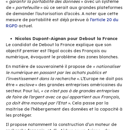
Les interventions des 7
candidats
Par ordre de passage.
Valérie Pécresse, candidate les Républi
La candidate des Républicains propose de «
dé
brique par brique un cloud souverain français d’
en partenariat avec les entreprises ».
Valérie Pé
souhaite que l’administration utilise 50 % de lo
français et européens «
à terme
».
Elle propose la création d’un haut conseil à la