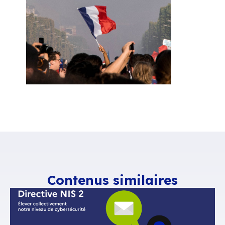
l’ambition de former, sur le quinquennat, 400 0
500 000 experts du numérique.
Cedric O est le seul à ne pas prononcer le mot
«
souveraineté
». Sur la préférence Européenne 
rappelle qu’elle n’existe pas et que la liberté d
prime.
« Les candidats qui vous promettent de m
à ce principe vous mentent
.
Il n’y a pas de cons
européen sur ce sujet.
«
Anne Hidalgo pour le PS
Anne Hidalgo s’exprime en faveur d’une règlem
«
à l’échelle Européenne
» pour la protection de
«
Il faut protéger notre souveraineté pour déve
secteur numérique, français et européen, basé s
modèle de développement qui allie la responsabi
sociale, économique et environnementale
».