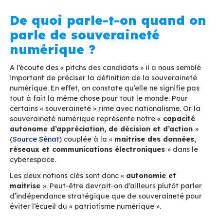
regroupe 10 associations de la scène technolo
française (
France
Digitale
,
Numeum
,
Cigref
,
FEVAD
,
Systematic P
Region
,
AFNUM
,
Cinov Numérique
,
France
Datacenter
,
Talents du numérique
,
SNJV
), 7 de
candidats à la présidence française ont présen
vision pour le numérique en 15 minutes, le 9 ma
au Cirque d’Hiver à Paris.
Si les thèmes aussi variés que l’inclusion numér
formation ou la transition écologique ont été a
point de convergence de toutes les formations
politiques fut
la souveraineté numérique.
De quoi parle-t-on qua
parle de souveraineté