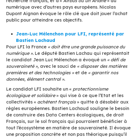
souveraineté numérique «
pour protéger les pép
françaises susceptibles de se faire racheter par
entreprise étrangère
», sans en préciser les moy
d’action. En parallèle, l’actuelle Présidente de 
Ile de France appelle à la création de «
fonds
d’investissements français
» prêts à «
investir d
entreprises stratégiques
».
Ses deux autres principales volontés : la prote
données des Français et le développement des
compétences en cybersécurité.
Yannick Jadot, candidat Les Verts / AL
Pour Yannick Jadot le numérique a d’abord un
responsabilité sociale et environnementale. Il 
la responsabilisation des entreprises qui doive
le numérique avec l’ensemble de ses externalit
(conditions de travail, impact environnemental