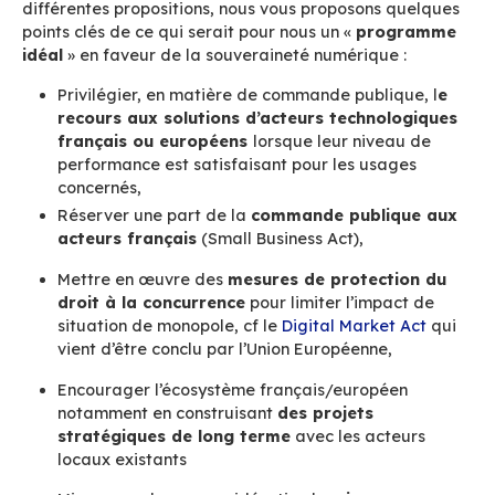
En bref : la souveraineté numérique, ce n’est p
privilégier aveuglément tout ce qui se pare de
blanc rouge : les GAFAM ne sont pas problémat
parce qu’ils sont américains mais parce qu’ils s
beaucoup trop puissants. La souveraineté, c’est
capacité de choisir et d’agir sans pression n
contrainte
. Pour cela il faut que les acteurs f
apportent des solutions viables et pérennes et 
reconnus et soutenus dans les décisions politiq
Le « programme idéal »
pour la souveraineté
numérique
BlueMind est un acteur engagé de l’écosystème
et très actif sur le sujet de la souveraineté nu