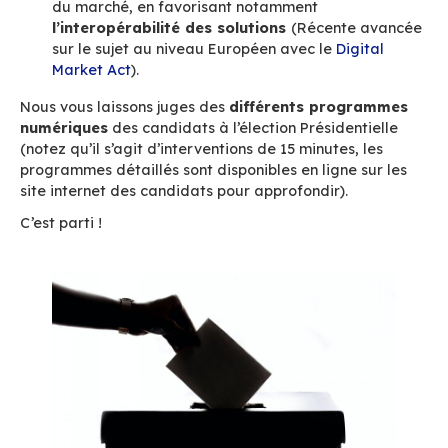
droit à la concurrence
pour limiter l’impa
situation de monopole, cf le
Digital Market
vient d’être conclu par l’Union Européenne,
Encourager l’écosystème français/europé
notamment en construisant
des projets
stratégiques de long terme
avec les act
locaux existants
Mieux prendre en considération les
risque
juridiques et pratiques
d’octrois de licen
des logiciels développés par des entités n
européennes (Risque de retrait ou modific
licence, portée extraterritoriale des législ
règlementations étrangères qui s’applique
licences…)
L’État doit jouer son rôle de
moteur de l’