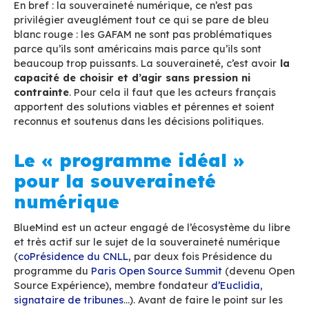
numérique ?
A l’écoute des « pitchs des candidats » il a nou
important de préciser la définition de la souve
numérique. En effet, on constate qu’elle ne sign
tout à fait la même chose pour tout le monde. 
certains « souveraineté » rime avec nationalism
souveraineté numérique représente notre «
cap
autonome d’appréciation, de décision et d’
(
Source Sénat
) couplée à la «
maitrise des do
réseaux et communications électroniques
» 
cyberespace.
Les deux notions clés sont donc «
autonomie e
maitrise
». Peut-être devrait-on d’ailleurs plut
d’indépendance stratégique que de souverain
éviter l’écueil du « patriotisme numérique ».