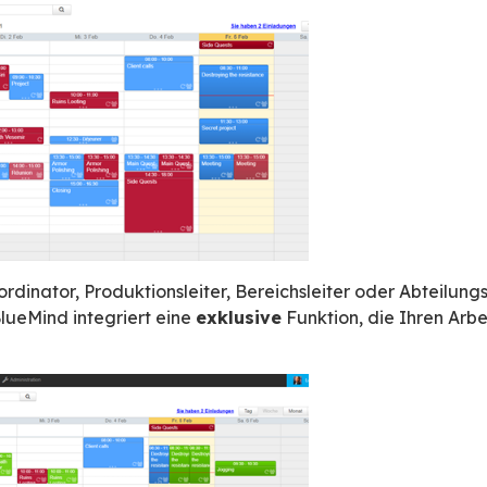
ollegen von der Verwendung seiner kollaborat
en Terminkalender
sind freigegeben,
en
(Räume, Fahrzeuge usw.) wurden erstellt un
sich mehrere persönliche Kalender angelegt, um
 persönlich, familiär) zu verfolgen – das ist ein