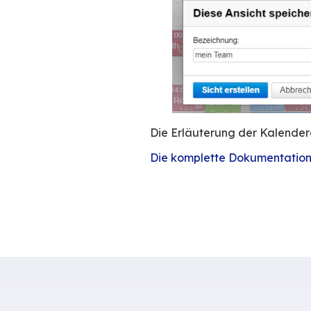
Die Ansichten sin
sie vorgegeben ha
Monatsdarstellung
So können Sie Ihre
Eine Ansicht Ihr
Sie haben einen B
ein von BlueM
Tätigkeit als 
ein weiterer, 
ein dritter, d
Die Erstellung eine
Zeigen Sie die
Klicken Sie au