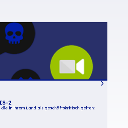
ken Sie auf „Ansicht erstellen“.
 über dasselbe Menü aufgerufen werden.
ls 2 Minuten… gibt es hier: