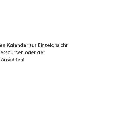
hsleiter oder Abteilungssekretär, Direktionsassi
unktion, die Ihren Arbeitsalltag erleichtern wi