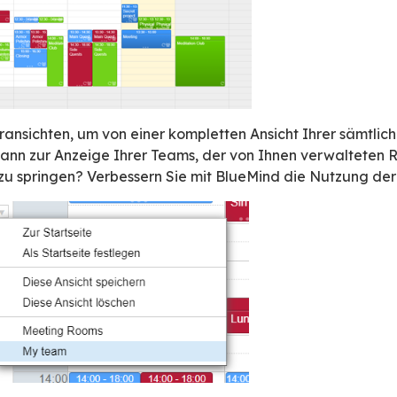
ter oder -koordinator, Produktionsleiter, Bereic
Manager? BlueMind integriert eine
exklusive
F