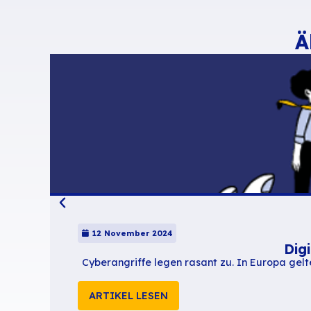
Wählen Sie ein
Das ist alles
Die Erläuterung de
Die komplette Do