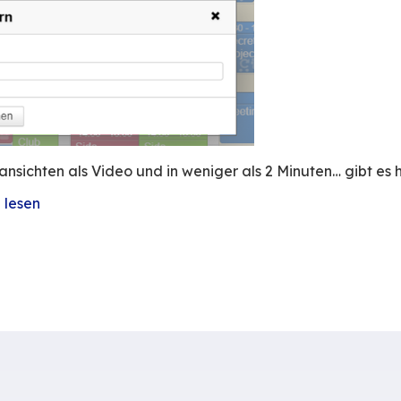
d so einfach zu erstellen wie zu benutzen. E
ben: Mitarbeiter, Ressourcen, organisatorische
 oder in Form einer Liste. Zwei Mausklicks ge
 Tätigkeit mit BlueMind effizienter gestalten!
er eigenen Kalender speichern
lueMind-Standardkalender für berufliche Zwec
ind verwalteter Kalender speichert beispielsw
Mitglied eines Vereinsvorstands,
der aus einer externen Quelle stammt, zeigt ei
er aus einer Lösung für private Online-Kalender 
r Ansicht ist ganz einfach:
se 4 Kalender in der Form an, in der Sie sie n
f „Meine Ansichten -> Diese Ansicht speichern“.