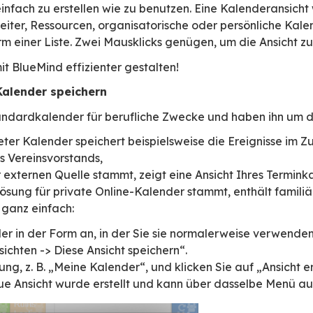
Kalenderansichten, um von einer kompletten A
 Kalenders, dann zur Anzeige Ihrer Teams, der
er Abteilung zu springen? Verbessern Sie mit B