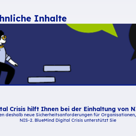
e Bezeichnung, z. B. „Meine Kalender“, und klic
! Die neue Ansicht wurde erstellt und kann
r Kalenderansichten als Video und in weniger a
kumentation lesen