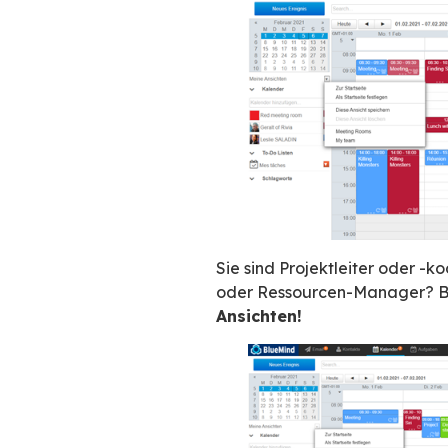
Mitarbeiter und K
die beruflich
die
Ressourc
werden,
Sie haben für 
Mandatsträger,