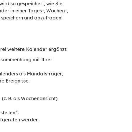
nsicht Ihrer sämtlichen Kalender zur Einzela
 von Ihnen verwalteten Ressourcen oder der
lueMind die Nutzung der Ansichten!