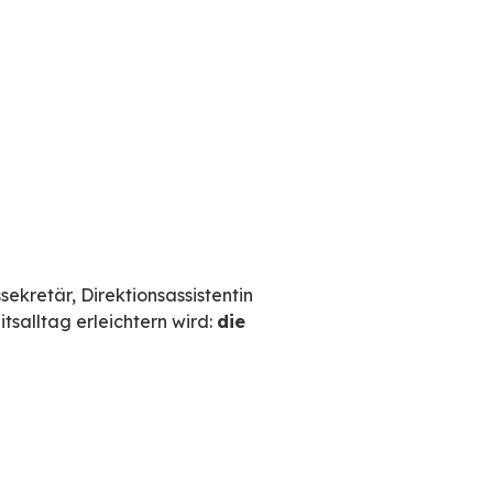
iven Funktionen überzeugt:
d können über BlueMind verwaltet und reservie
 Ihre verschiedenen Aktivitäten (beruflich, al
e Neuheit in 3.5!