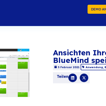
DEMO A
An
Bl
5 F
Tei