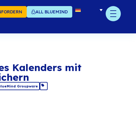
NFORDERN
ALL BLUEMIND
sichten Ihres Kalende
ueMind speichern
ebruar 2021
Anwendung
,
BlueMind Groupware
len